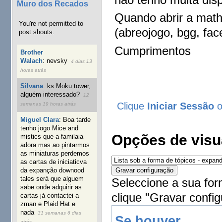
Muro dos Recados
Quando abrir a math 
You're not permitted to
(abreojogo, bgg, fac
post shouts.
Cumprimentos
Brother
Walach
:
nevsky
4 dias 13
horas atrás
Silvana
:
ks Moku tower,
alguém interessado?
12
Clique
Iniciar Sessão
semanas 19 horas atrás
Miguel Clara
:
Boa tarde
tenho jogo Mice and
Opções de visu
mistics que a familaia
adora mas ao pintarmos
as miniaturas perdemos
as cartas de iniciaticva
da expanção downood
tales será que alguem
Seleccione a sua for
sabe onde adquirir as
clique "Gravar config
cartas já contactei a
zman e Plaid Hat e
nada
31 semanas 6 dias
Se houver...
atrás