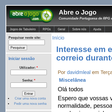
Abre o Jogo
Comunidade Portuguesa de RPG e
Jogos de Tabuleiro
RPGs
Geral
Sobre nós
Ajuda
Início
Pesquisar neste site:
Interesse em 
correio durant
Iniciar sessão
Utilizador:
*
Por
davidmleal
em Terça
Miscelânea
Senha:
*
Olá todos
Espero que vossas v
Criar uma nova conta
Pedir uma nova senha
normalidade, pessoa