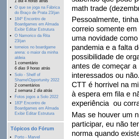
1 dia 4 horas
atrás
math trade (dezembr
O que se joga na Fábrica
do Braço de Prata 23/jan
Pessoalmente, tinha
184º Encontro de
Boardgames em Almada
correio somente em
Exibir Editar Estrutura
O Namorico da Rita
uma novidade como 
23/jan
pandemia e a falta 
torneios no boardgame
arena: o maior da minha
possibilidade de org
aldeia
1 comentário
antes de começar a 
6 dias 9 horas
atrás
interessados ou não
Solo - Shelf of
Shame\Opportunity 2022
CTT é horrivel na mi
2 comentários
1 semana 1 dia
atrás
à espera em fila e 
Fotos jogos a Solo 2022
experiência ou corra
183º Encontro de
Boardgames em Almada
Mas se houver um n
Exibir Editar Estrutura
participar, eu não t
Tópicos do Fórum
norma quando existe
Porto - Marvel