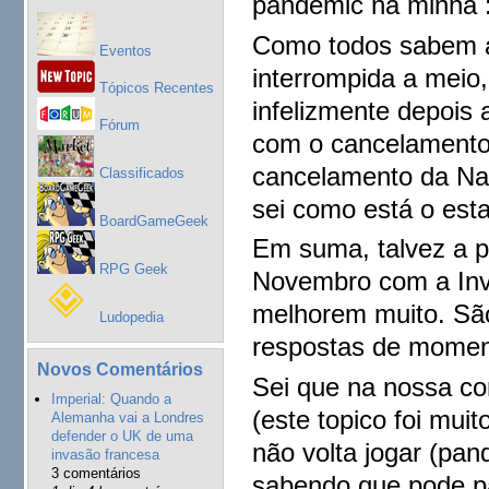
pandemic na minha :
Como todos sabem a
Eventos
interrompida a meio
Tópicos Recentes
infelizmente depois
Fórum
com o cancelamento 
cancelamento da Na
Classificados
sei como está o est
BoardGameGeek
Em suma, talvez a 
RPG Geek
Novembro com a Invic
melhorem muito. São
Ludopedia
respostas de momen
Novos Comentários
Sei que na nossa c
Imperial: Quando a
(este topico foi mui
Alemanha vai a Londres
defender o UK de uma
não volta jogar (pan
invasão francesa
3 comentários
sabendo que pode p