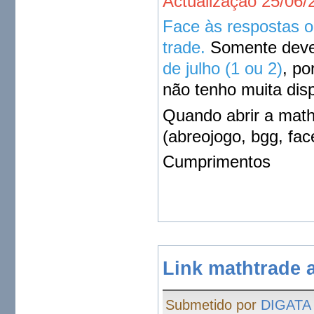
Actualização 25/06/
Face às respostas o
trade.
Somente dever
de julho (1 ou 2)
, po
não tenho muita disp
Quando abrir a math 
(abreojogo, bgg, fac
Cumprimentos
Link mathtrade a
Submetido por
DIGATA