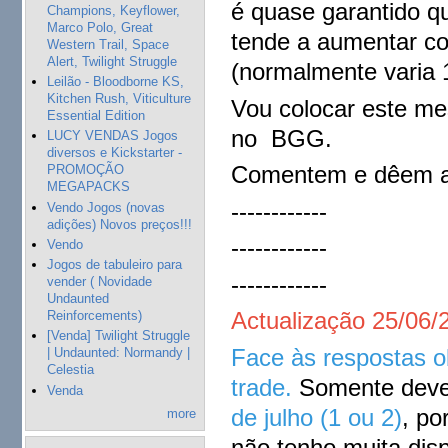
é quase garantido q
Champions, Keyflower,
Marco Polo, Great
tende a aumentar co
Western Trail, Space
Alert, Twilight Struggle
(normalmente varia
Leilão - Bloodborne KS,
Kitchen Rush, Viticulture
Vou colocar este me
Essential Edition
no BGG.
LUCY VENDAS Jogos
diversos e Kickstarter -
Comentem e dêem a 
PROMOÇÃO
MEGAPACKS
------------
Vendo Jogos (novas
adições) Novos preços!!!
------------
Vendo
Jogos de tabuleiro para
------------
vender ( Novidade
Undaunted
Actualização 25/06/
Reinforcements)
[Venda] Twilight Struggle
Face às respostas o
| Undaunted: Normandy |
Celestia
trade.
Somente dever
Venda
de julho (1 ou 2)
, po
more
não tenho muita disp