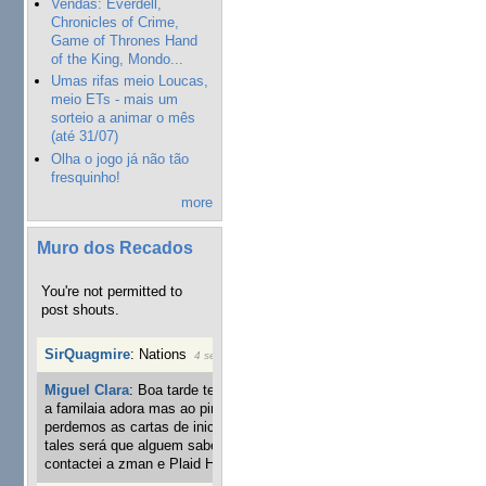
Vendas: Everdell,
Chronicles of Crime,
Game of Thrones Hand
of the King, Mondo...
Umas rifas meio Loucas,
meio ETs - mais um
sorteio a animar o mês
(até 31/07)
Olha o jogo já não tão
fresquinho!
more
Muro dos Recados
You're not permitted to
post shouts.
SirQuagmire
:
Nations
4 semanas 3 dias atrás
Miguel Clara
:
Boa tarde tenho jogo Mice and mistics que
a familaia adora mas ao pintarmos as miniaturas
perdemos as cartas de iniciaticva da expanção downood
tales será que alguem sabe onde adquirir as cartas já
contactei a zman e Plaid Hat e nada
6 semanas 2 dias atrás