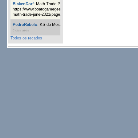
BlakenDorf
:
Math Trade Portuguesa a decorrer. Aqui:
https://www.boardgamegeek.com/geeklist/286035/portugal-
math-trade-june-2021/page/1
7 semanas 4 dias atrás
PedroRebelo
:
KS do Mosaic em 10 minutos :)
10 semanas
6 dias atrás
Todos os recados