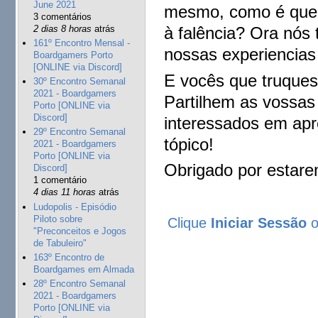
June 2021
mesmo, como é que 
3 comentários
2 dias 8 horas
atrás
à falência? Ora nó
161º Encontro Mensal -
nossas experiencias
Boardgamers Porto
[ONLINE via Discord]
E vocês que truque
30º Encontro Semanal
2021 - Boardgamers
Partilhem as vossas
Porto [ONLINE via
Discord]
interessados em apr
29º Encontro Semanal
tópico!
2021 - Boardgamers
Porto [ONLINE via
Obrigado por estare
Discord]
1 comentário
4 dias 11 horas
atrás
Ludopolis - Episódio
Piloto sobre
Clique
Iniciar Sessão
"Preconceitos e Jogos
de Tabuleiro"
163º Encontro de
Boardgames em Almada
28º Encontro Semanal
2021 - Boardgamers
Porto [ONLINE via