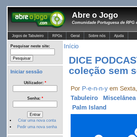
Abre o Jogo
Comunidade Portuguesa de RPG e
Jogos de Tabuleiro
RPGs
Geral
Sobre nós
Ajuda
Início
Pesquisar neste site:
DICE PODCAST 
coleção sem se
Iniciar sessão
Utilizador:
*
Por
P-e-n-n-y
em Sexta,
Tabuleiro
Miscelânea
Senha:
*
Palm Island
Criar uma nova conta
Pedir uma nova senha