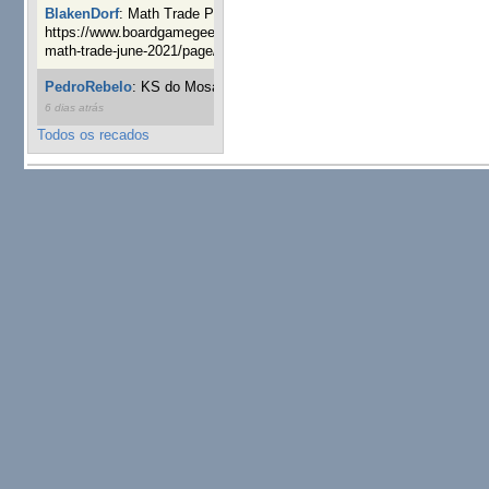
BlakenDorf
:
Math Trade Portuguesa a decorrer. Aqui:
https://www.boardgamegeek.com/geeklist/286035/portugal-
math-trade-june-2021/page/1
7 semanas 4 dias atrás
PedroRebelo
:
KS do Mosaic em 10 minutos :)
10 semanas
6 dias atrás
Todos os recados