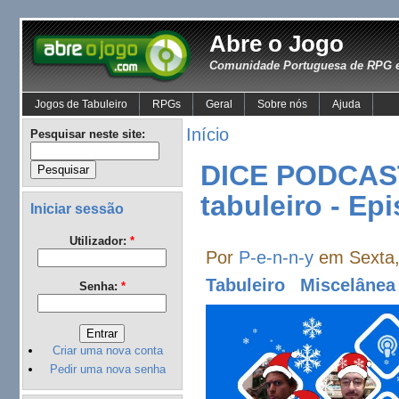
Abre o Jogo
Comunidade Portuguesa de RPG e
Jogos de Tabuleiro
RPGs
Geral
Sobre nós
Ajuda
Início
Pesquisar neste site:
DICE PODCAST 
tabuleiro - Ep
Iniciar sessão
Utilizador:
*
Por
P-e-n-n-y
em Sexta,
Tabuleiro
Miscelânea
Senha:
*
Criar uma nova conta
Pedir uma nova senha