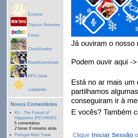
Eventos
Tópicos Recentes
Fórum
Já ouviram o nosso
Classificados
Podem ouvir aqui -
BoardGameGeek
RPG Geek
Está no ar mais um 
Ludopedia
partilhamos algumas
conseguiram ir à mes
Novos Comentários
E vocês? Também co
KS - The Pursuit of
Happiness (FECHADO)
5 comentários
2 horas 8 minutos
atrás
Clique
Iniciar Sessão
Portugal Math Trade