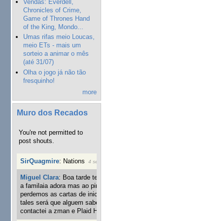
Vendas: Everdell,
Chronicles of Crime,
Game of Thrones Hand
of the King, Mondo...
Umas rifas meio Loucas,
meio ETs - mais um
sorteio a animar o mês
(até 31/07)
Olha o jogo já não tão
fresquinho!
more
Muro dos Recados
You're not permitted to
post shouts.
SirQuagmire
:
Nations
4 semanas 2 dias atrás
Miguel Clara
:
Boa tarde tenho jogo Mice and mistics que
a familaia adora mas ao pintarmos as miniaturas
perdemos as cartas de iniciaticva da expanção downood
tales será que alguem sabe onde adquirir as cartas já
contactei a zman e Plaid Hat e nada
6 semanas 2 dias atrás