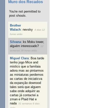
Muro dos Recados
You're not permitted to
post shouts.
Brother
Walach
:
nevsky
4 dias 12
horas atrás
Silvana
:
ks Moku tower,
alguém interessado?
12
semanas 18 horas atrás
Miguel Clara
:
Boa tarde
tenho jogo Mice and
mistics que a familaia
adora mas ao pintarmos
as miniaturas perdemos
as cartas de iniciaticva
da expanção downood
tales será que alguem
sabe onde adquirir as
cartas já contactei a
zman e Plaid Hat e
nada
31 semanas 6 dias
atrás