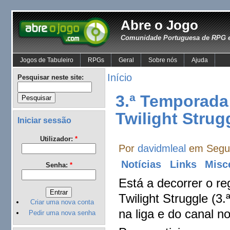
Abre o Jogo
Comunidade Portuguesa de RPG e
Jogos de Tabuleiro
RPGs
Geral
Sobre nós
Ajuda
Início
Pesquisar neste site:
3.ª Temporada 
Twilight Strug
Iniciar sessão
Utilizador:
*
Por
davidmleal
em Segun
Notícias
Links
Misc
Senha:
*
Está a decorrer o re
Twilight Struggle (3.
Criar uma nova conta
na liga e do canal no
Pedir uma nova senha