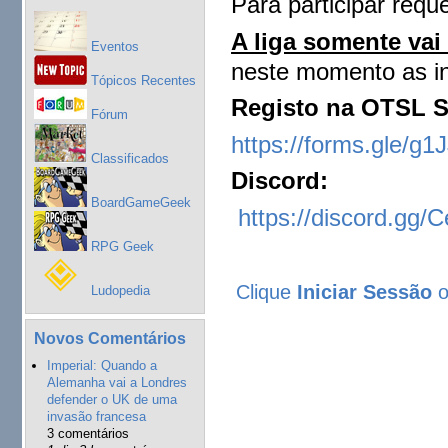
Para participar reque
A liga somente va
Eventos
neste momento as in
Tópicos Recentes
Registo na OTSL S
Fórum
https://forms.gle/
Classificados
Discord:
BoardGameGeek
https://discord.gg
RPG Geek
Clique
Iniciar Sessão
Ludopedia
Novos Comentários
Imperial: Quando a
Alemanha vai a Londres
defender o UK de uma
invasão francesa
3 comentários