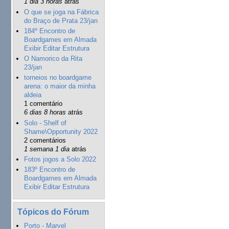
1 dia 3 horas
atrás
O que se joga na Fábrica
do Braço de Prata 23/jan
184º Encontro de
Boardgames em Almada
Exibir Editar Estrutura
O Namorico da Rita
23/jan
torneios no boardgame
arena: o maior da minha
aldeia
1 comentário
6 dias 8 horas
atrás
Solo - Shelf of
Shame\Opportunity 2022
2 comentários
1 semana 1 dia
atrás
Fotos jogos a Solo 2022
183º Encontro de
Boardgames em Almada
Exibir Editar Estrutura
Tópicos do Fórum
Porto - Marvel