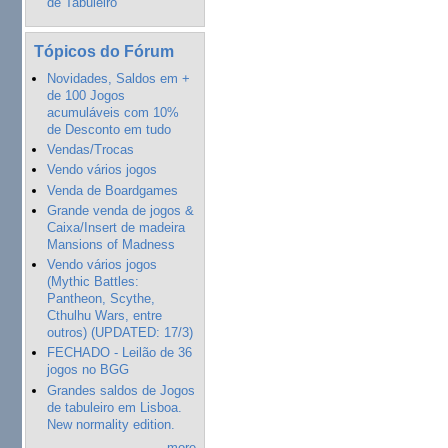
de Tabuleiro"
Tópicos do Fórum
Novidades, Saldos em +
de 100 Jogos
acumuláveis com 10%
de Desconto em tudo
Vendas/Trocas
Vendo vários jogos
Venda de Boardgames
Grande venda de jogos &
Caixa/Insert de madeira
Mansions of Madness
Vendo vários jogos
(Mythic Battles:
Pantheon, Scythe,
Cthulhu Wars, entre
outros) (UPDATED: 17/3)
FECHADO - Leilão de 36
jogos no BGG
Grandes saldos de Jogos
de tabuleiro em Lisboa.
New normality edition.
more