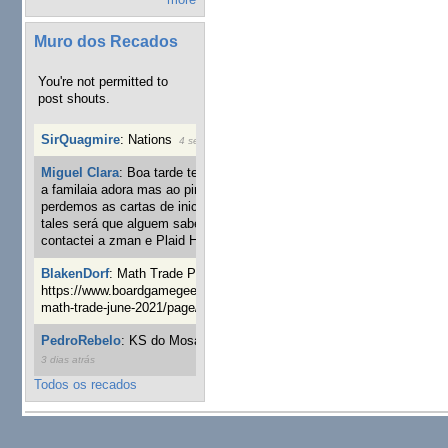
Muro dos Recados
You're not permitted to
post shouts.
SirQuagmire
:
Nations
4 semanas 6 dias atrás
Miguel Clara
:
Boa tarde tenho jogo Mice and mistics que
a familaia adora mas ao pintarmos as miniaturas
perdemos as cartas de iniciaticva da expanção downood
tales será que alguem sabe onde adquirir as cartas já
contactei a zman e Plaid Hat e nada
6 semanas 6 dias atrás
BlakenDorf
:
Math Trade Portuguesa a decorrer. Aqui:
https://www.boardgamegeek.com/geeklist/286035/portugal-
math-trade-june-2021/page/1
8 semanas 1 dia atrás
PedroRebelo
:
KS do Mosaic em 10 minutos :)
11 semanas
3 dias atrás
Todos os recados