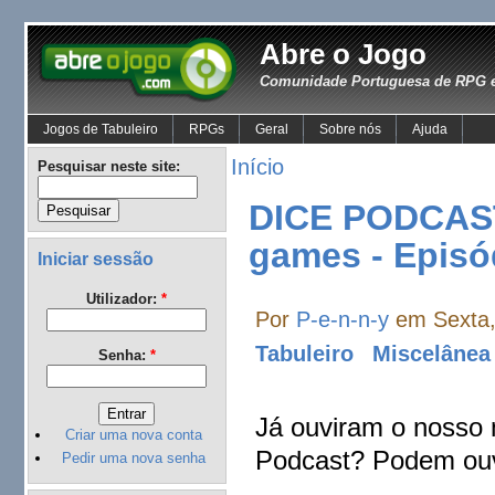
Abre o Jogo
Comunidade Portuguesa de RPG e
Jogos de Tabuleiro
RPGs
Geral
Sobre nós
Ajuda
Início
Pesquisar neste site:
DICE PODCAST
games - Episó
Iniciar sessão
Utilizador:
*
Por
P-e-n-n-y
em Sexta,
Tabuleiro
Miscelânea
Senha:
*
Já ouviram o nosso 
Criar uma nova conta
Podcast?
Podem ouv
Pedir uma nova senha