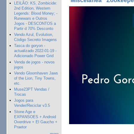
Miscelânea
Zookeepe
LEILÃO: KS, Zombicide:
2nd Edition, Western
Legends: Blood Money; -
Runewars e Outros
Jogos - DESCONTOS a
Partir d 70% Desconto
Vendo Azul, Evolution,
Código Secreto Imagens
Tasca do goryon -
actualizado 2022-01-19 -
Adicionado Power Grid
Venda de jogos - novos
jogos
Vendo Gloomhaven Jaws
of the Lion, Tiny Towns,
etc.
Muse23PT Vendas /
Trocas
Jogos para
Vender/Reciclar v3.5
Stone Age e
EXPANSOES + Android
Overdrive + El Gaucho +
Praetor
more