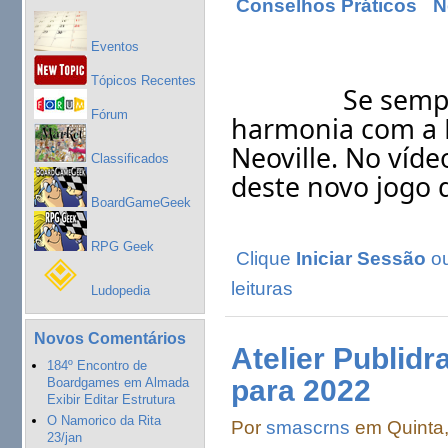
Conselhos Práticos
N
Eventos
Tópicos Recentes
		Se sempre sonharam em criar uma cidade em 
Fórum
harmonia com a N
Neoville. No víd
Classificados
deste novo jogo 
BoardGameGeek
RPG Geek
Clique
Iniciar Sessão
o
leituras
Ludopedia
Novos Comentários
Atelier Publidr
184º Encontro de
para 2022
Boardgames em Almada
Exibir Editar Estrutura
O Namorico da Rita
Por
smascrns
em Quinta,
23/jan