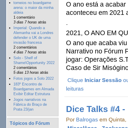
O ano está a acabar
torneios no boardgame
arena: o maior da minha
aconteceu em 2021 a
aldeia
1 comentário
.
3 dias 7 horas
atrás
Imperial: Quando a
2021, O ANO EM Q
Alemanha vai a Londres
defender o UK de uma
O ano que acaba viu
invasão francesa
2 comentários
Narrativo no Fórum F
4 dias 7 horas
atrás
jogar: Operações S.
Solo - Shelf of
Shame\Opportunity 2022
Caso de Sir Misógino
2 comentários
5 dias 13 horas
atrás
Fotos jogos a Solo 2022
Clique
Iniciar Sessão
o
183º Encontro de
leituras
Boardgames em Almada
Exibir Editar Estrutura
Jogos narrativos na
Fábrica do Braço de
Dice Talks #4 -
Prata 23/jan
Por
Balrogas
em Quinta, 
Tópicos do Fórum