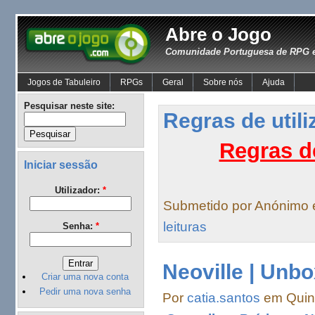
Abre o Jogo
Comunidade Portuguesa de RPG e
Jogos de Tabuleiro
RPGs
Geral
Sobre nós
Ajuda
Pesquisar neste site:
Regras de util
Regras d
Iniciar sessão
Utilizador:
*
Submetido por Anónimo
leituras
Senha:
*
Neoville | Unb
Criar uma nova conta
Pedir uma nova senha
Por
catia.santos
em Quint