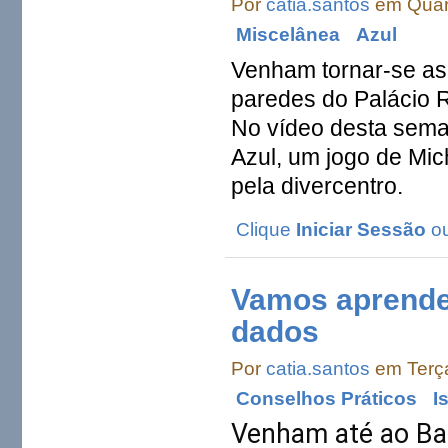
Por
catia.santos
em Quart
Miscelânea
Azul
Venham tornar-se as
paredes do Palácio 
No vídeo desta sema
Azul, um jogo de Mic
pela
divercentro
.
Clique
Iniciar Sessão
o
Vamos aprender
dados
Por
catia.santos
em Terça
Conselhos Práticos
I
Venham até ao Baz