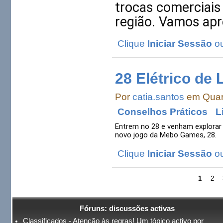
trocas comerciais
região. Vamos apre
Clique
Iniciar Sessão
o
28 Elétrico de 
Por
catia.santos
em Quart
Conselhos Práticos
L
Entrem no 28 e venham explorar 
novo jogo da Mebo Games, 28. 
Clique
Iniciar Sessão
o
1
2
Fóruns: discussões activas
Classificados - Atenção às regras! Um tópico activo por