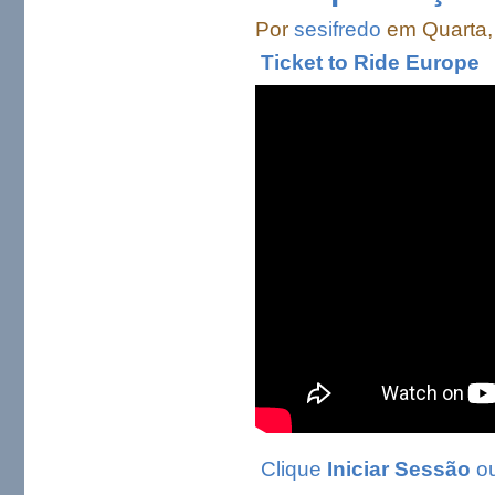
Por
sesifredo
em Quarta, 
Ticket to Ride Europe
Clique
Iniciar Sessão
o