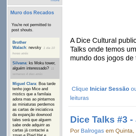
Muro dos Recados
You're not permitted to
post shouts.
A Dice Cultural publ
Brother
Talks onde temos um
Walach
:
nevsky
1 dia 10
horas atrás
mundo dos jogos de t
Silvana
:
ks Moku tower,
alguém interessado?
11
semanas 4 dias atrás
Miguel Clara
:
Boa tarde
Clique
Iniciar Sessão
o
tenho jogo Mice and
mistics que a familaia
leituras
adora mas ao pintarmos
as miniaturas perdemos
as cartas de iniciaticva
da expanção downood
Dice Talks #3 -
tales será que alguem
sabe onde adquirir as
Por
Balrogas
em Quinta, 
cartas já contactei a
zman e Plaid Hat e