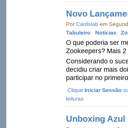
Novo Lançamen
Por
Cardslab
em Segunda
Tabuleiro
Notícias
Zo
O que poderia ser m
Zookeepers? Mais 2 
Considerando o suces
decidiu criar mais d
participar no primei
Clique
Iniciar Sessão
o
leituras
Unboxing Azul