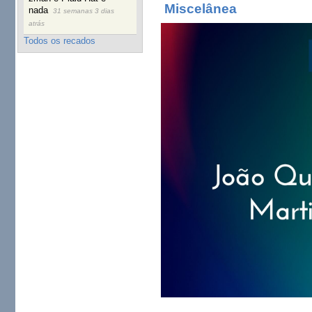
Miscelânea
nada
31 semanas 3 dias
atrás
Todos os recados