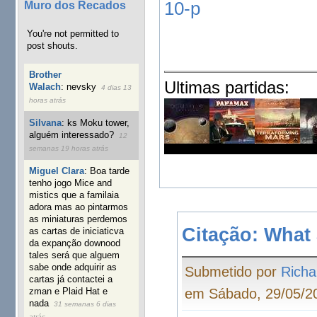
10-p
Muro dos Recados
You're not permitted to
post shouts.
Brother
Ultimas partidas:
Walach
:
nevsky
4 dias 13
horas atrás
Silvana
:
ks Moku tower,
alguém interessado?
12
semanas 19 horas atrás
Miguel Clara
:
Boa tarde
tenho jogo Mice and
mistics que a familaia
adora mas ao pintarmos
as miniaturas perdemos
Citação: What 
as cartas de iniciaticva
da expanção downood
tales será que alguem
sabe onde adquirir as
Submetido por
Richa
cartas já contactei a
em Sábado, 29/05/20
zman e Plaid Hat e
nada
31 semanas 6 dias
atrás