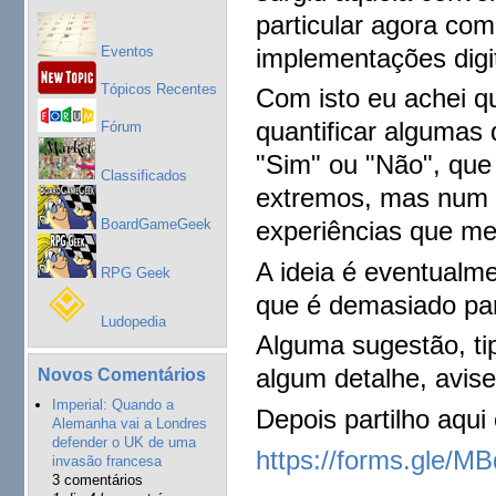
particular agora com
Eventos
implementações digi
Tópicos Recentes
Com isto eu achei qu
quantificar algumas
Fórum
"Sim" ou "Não", que 
Classificados
extremos, mas num e
BoardGameGeek
experiências que me
A ideia é eventualme
RPG Geek
que é demasiado par
Ludopedia
Alguma sugestão, tip
algum detalhe, avis
Novos Comentários
Imperial: Quando a
Depois partilho aqui
Alemanha vai a Londres
defender o UK de uma
https://forms.gle
invasão francesa
3 comentários