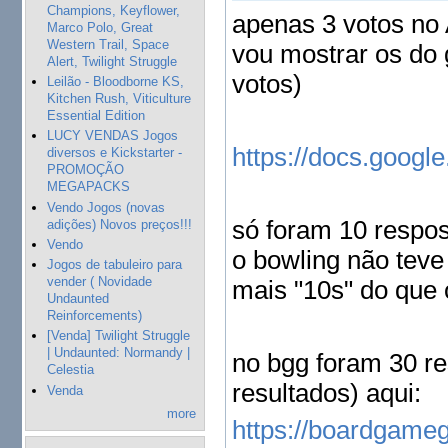
Champions, Keyflower,
apenas 3 votos no 
Marco Polo, Great
Western Trail, Space
vou mostrar os do 
Alert, Twilight Struggle
votos)
Leilão - Bloodborne KS,
Kitchen Rush, Viticulture
Essential Edition
LUCY VENDAS Jogos
https://docs.goo
diversos e Kickstarter -
PROMOÇÃO
MEGAPACKS
Vendo Jogos (novas
só foram 10 respos
adições) Novos preços!!!
Vendo
o bowling não teve 
Jogos de tabuleiro para
vender ( Novidade
mais "10s" do que 
Undaunted
Reinforcements)
[Venda] Twilight Struggle
| Undaunted: Normandy |
no bgg foram 30 re
Celestia
resultados) aqui:
Venda
more
https://boardgame