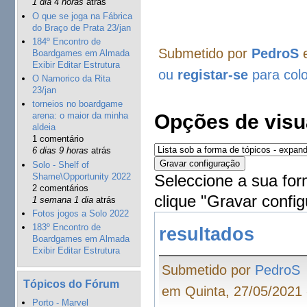
1 dia 4 horas
atrás
O que se joga na Fábrica
do Braço de Prata 23/jan
184º Encontro de
Submetido por
PedroS
e
Boardgames em Almada
Exibir Editar Estrutura
ou
registar-se
para col
O Namorico da Rita
23/jan
torneios no boardgame
Opções de visu
arena: o maior da minha
aldeia
1 comentário
6 dias 9 horas
atrás
Solo - Shelf of
Shame\Opportunity 2022
Seleccione a sua for
2 comentários
clique "Gravar config
1 semana 1 dia
atrás
Fotos jogos a Solo 2022
183º Encontro de
resultados
Boardgames em Almada
Exibir Editar Estrutura
Submetido por
PedroS
Tópicos do Fórum
em Quinta, 27/05/2021 
Porto - Marvel