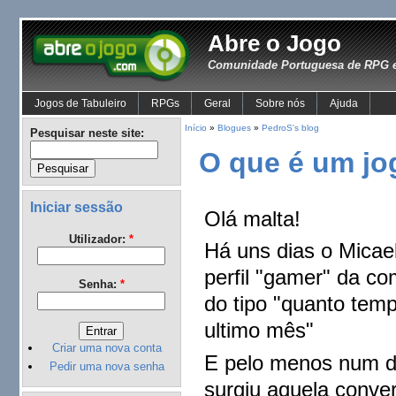
Abre o Jogo
Comunidade Portuguesa de RPG e
Jogos de Tabuleiro
RPGs
Geral
Sobre nós
Ajuda
Início
»
Blogues
»
PedroS's blog
Pesquisar neste site:
O que é um jog
Iniciar sessão
Olá malta!
Utilizador:
*
Há uns dias o Micae
perfil "gamer" da c
Senha:
*
do tipo "quanto temp
ultimo mês"
Criar uma nova conta
E pelo menos num do
Pedir uma nova senha
surgiu aquela conver