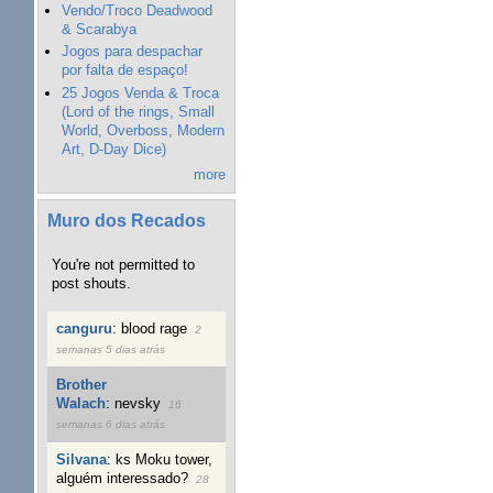
Vendo/Troco Deadwood
& Scarabya
Jogos para despachar
por falta de espaço!
25 Jogos Venda & Troca
(Lord of the rings, Small
World, Overboss, Modern
Art, D-Day Dice)
more
Muro dos Recados
You're not permitted to
post shouts.
canguru
:
blood rage
2
semanas 5 dias atrás
Brother
Walach
:
nevsky
16
semanas 6 dias atrás
Silvana
:
ks Moku tower,
alguém interessado?
28