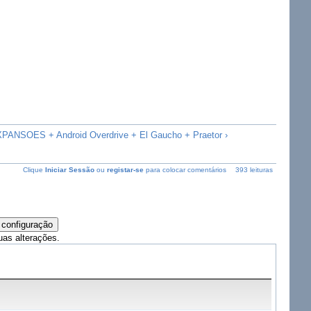
PANSOES + Android Overdrive + El Gaucho + Praetor ›
Clique
Iniciar Sessão
ou
registar-se
para colocar comentários
393 leituras
uas alterações.