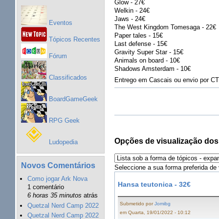
Glow - 27€
Welkin - 24€
Jaws - 24€
Eventos
The West Kingdom Tomesaga - 22€
Paper tales - 15€
Tópicos Recentes
Last defense - 15€
Gravity Super Star - 15€
Fórum
Animals on board - 10€
Shadows Amsterdam - 10€
Classificados
Entrego em Cascais ou envio por C
BoardGameGeek
RPG Geek
Opções de visualização dos
Ludopedia
Novos Comentários
Seleccione a sua forma preferida de 
Como jogar Ark Nova
Hansa teutonica - 32€
1 comentário
6 horas 35 minutos
atrás
Submetido por
Jomibg
Quetzal Nerd Camp 2022
em Quarta, 19/01/2022 - 10:12
Quetzal Nerd Camp 2022