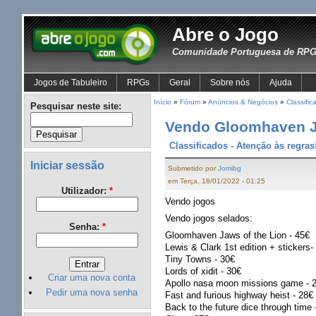
Abre o Jogo
Comunidade Portuguesa de RPG 
Jogos de Tabuleiro
RPGs
Geral
Sobre nós
Ajuda
Início
»
Fórum
»
Anúncios & Negócios
»
Classific
Pesquisar neste site:
Vendo Gloomhaven Ja
Classificados - Atenção às regras
Iniciar sessão
Submetido por
Jomibg
em Terça, 18/01/2022 - 01:25
Utilizador:
*
Vendo jogos
Vendo jogos selados:
Senha:
*
Gloomhaven Jaws of the Lion - 45€
Lewis & Clark 1st edition + stickers-
Tiny Towns - 30€
Lords of xidit - 30€
Criar uma nova conta
Apollo nasa moon missions game - 
Pedir uma nova senha
Fast and furious highway heist - 28€
Back to the future dice through time 