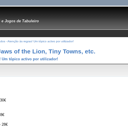
e Jogos de Tabuleiro
ados - Atenção às regras! Um tópico activo por utilizador!
ws of the Lion, Tiny Towns, etc.
! Um tópico activo por utilizador!
 30€
28€
- 28€