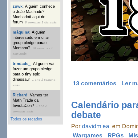
zuwk
:
Alguém conhece
o João Machado?
Machadoit aqui do
forum
8 semanas 1 dia atrás
máquina
:
Alguém
interessado em criar
group pledge parao
Montana?
50 semanas 4
dias atrás
trindade_
:
ALguem vai
fazer um grupo pledge
para o tiny epic
dinassaur
1 ano 1 semana
13 comentários
Ler m
atrás
Richard
:
Vamos ter
Math Trade da
Calendário par
InvictaCon?
1 ano 2
debate
semanas atrás
Todos os recados
Por
davidmleal
em Doming
Wargames
RPGs
Mi