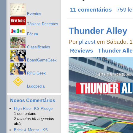
11 comentários
759 le
Eventos
Tópicos Recentes
Thunder Alley
Fórum
Por
plizest
em Sábado, 11
Classificados
Reviews
Thunder Alle
BoardGameGeek
RPG Geek
Ludopedia
Novos Comentários
High Rise - KS Pledge
1 comentário
2 minutos 59 segundos
atrás
Brick & Mortar - KS