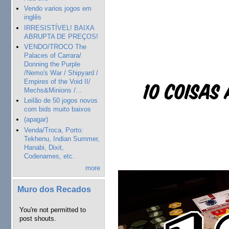
Vendo varios jogos em
inglês
IRRESISTÍVEL! BAIXA
ABRUPTA DE PREÇOS!
VENDO/TROCO The
Palaces of Carrara/
Donning the Purple
/Nemo's War / Shipyard /
Empires of the Void II/
Mechs&Minions /...
Leilão de 50 jogos novos
com bids muito baixos
(apagar)
Venda/Troca, Porto:
Tekhenu, Indian Summer,
Hanabi, Dixit,
Codenames, etc.
more
Muro dos Recados
You're not permitted to
post shouts.