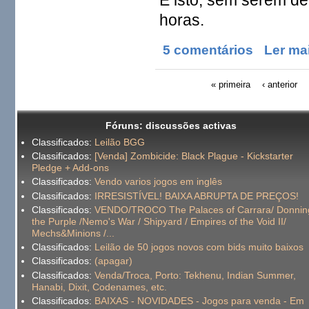
horas.
5 comentários
Ler ma
« primeira
‹ anterior
Fóruns: discussões activas
Classificados:
Leilão BGG
Classificados:
[Venda] Zombicide: Black Plague - Kickstarter
Pledge + Add-ons
Classificados:
Vendo varios jogos em inglês
Classificados:
IRRESISTÍVEL! BAIXA ABRUPTA DE PREÇOS!
Classificados:
VENDO/TROCO The Palaces of Carrara/ Donnin
the Purple /Nemo's War / Shipyard / Empires of the Void II/
Mechs&Minions /...
Classificados:
Leilão de 50 jogos novos com bids muito baixos
Classificados:
(apagar)
Classificados:
Venda/Troca, Porto: Tekhenu, Indian Summer,
Hanabi, Dixit, Codenames, etc.
Classificados:
BAIXAS - NOVIDADES - Jogos para venda - Em