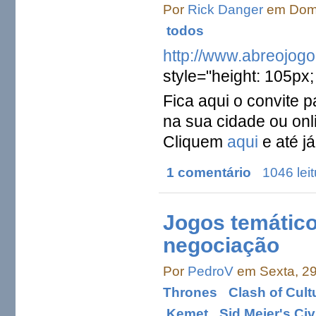
Por
Rick Danger
em Domi
todos
http://www.abreojogo
style="height: 105px;
Fica aqui o convite 
na sua cidade ou on
Cliquem
aqui
e até já
1 comentário
1046 lei
Jogos temático
negociação
Por
PedroV
em Sexta, 29
Thrones
Clash of Cult
Kemet
Sid Meier's Ci