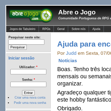
Abre o Jogo
Comunidade Portuguesa de RPG e
Jogos de Tabuleiro
RPGs
Geral
Sobre nós
Ajuda
Pesquisar neste site:
Ajuda para enc
Por
Judd
em Sexta, 07/0
Iniciar sessão
Notícias
Utilizador:
*
Boas. Tenho três loc
mensais ou semanais
Senha:
*
organizar.
Agradeço qualquer tip
Criar uma nova conta
este hobby fantástico
Pedir uma nova senha
Obrigado.