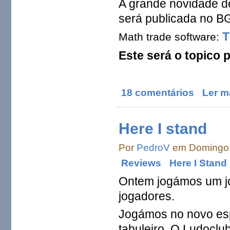
A grande novidade de
será publicada no 
T
Math trade software:
Este será o topico 
18 comentários
Ler m
Here I stand
Por
PedroV
em Domingo, 
Reviews
Here I Stand
Ontem jogámos um jo
jogadores.
Jogámos no novo esp
tabuleiro. O Ludoclu