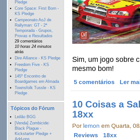
Pledge
Core Space: First Born -
KS Pledge
Campeonato AoJ de
Rallyman: GT - 2ª
Temporada - Grupos,
Provas e Resultados
29 comentários
10 horas 24 minutos
atrás
Sim, um jogo sobre 
Dire Alliance - KS Pledge
Freedom Five - KS
mesmo bom!
Pledge
145º Encontro de
5 comentários
Ler ma
Boardgames em Almada
Townsfolk Tussle - KS
Pledge
10 Coisas a Sa
Tópicos do Fórum
18xx
Leilão BGG
[Venda] Zombicide:
Por
lemon
em Quarta, 08
Black Plague -
Kickstarter Pledge +
Reviews
18xx
Add-ons