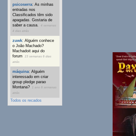
psicoserra
:
As minhas
entradas nos
Classificados têm sido
apagadas. Gostaria de
saber a causa.
4 semanas
4 dias atrás
zuwk
:
Alguém conhece
o João Machado?
Machadoit aqui do
forum
15 semanas 6 dias
atrás
máquina
:
Alguém
interessado em criar
group pledge parao
Montana?
1 ano 6 semanas
atrás
Todos os recados