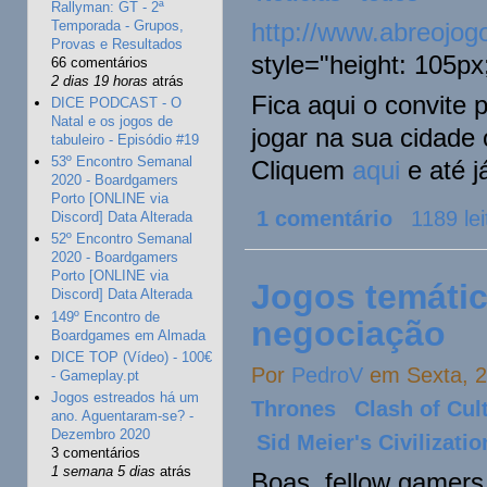
Rallyman: GT - 2ª
Temporada - Grupos,
http://www.abreojogo
Provas e Resultados
style="height: 105px
66 comentários
2 dias 19 horas
atrás
Fica aqui o convite 
DICE PODCAST - O
Natal e os jogos de
jogar na sua cidade
tabuleiro - Episódio #19
53º Encontro Semanal
Cliquem
aqui
e até j
2020 - Boardgamers
Porto [ONLINE via
1 comentário
1189 lei
Discord] Data Alterada
52º Encontro Semanal
2020 - Boardgamers
Porto [ONLINE via
Jogos temátic
Discord] Data Alterada
149º Encontro de
negociação
Boardgames em Almada
DICE TOP (Vídeo) - 100€
Por
PedroV
em Sexta, 2
- Gameplay.pt
Jogos estreados há um
Thrones
Clash of Cul
ano. Aguentaram-se? -
Dezembro 2020
Sid Meier's Civilizat
3 comentários
1 semana 5 dias
atrás
Boas, fellow gamers