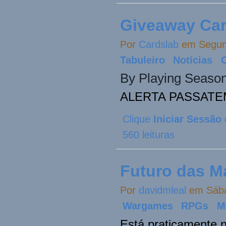
Giveaway Car
Por
Cardslab
em Segund
Tabuleiro
Notícias
By Playing Season
ALERTA PASSATEM
Clique
Iniciar Sessão
560 leituras
Futuro das M
Por
davidmleal
em Sába
Wargames
RPGs
M
Está praticamente n