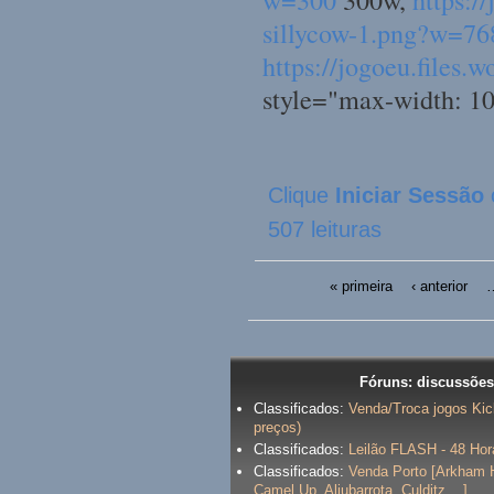
sillycow-1.png?w=76
https://jogoeu.files.
style="max-width: 10
Clique
Iniciar Sessão
507 leituras
« primeira
‹ anterior
Fóruns: discussões
Classificados:
Venda/Troca jogos Kick
preços)
Classificados:
Leilão FLASH - 48 Hor
Classificados:
Venda Porto [Arkham 
Camel Up, Aljubarrota, Culditz ...]