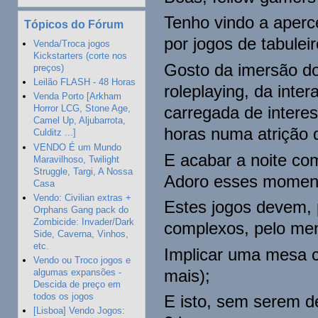
Tenho vindo a aperc
Tópicos do Fórum
por jogos de tabulei
Venda/Troca jogos
Kickstarters (corte nos
Gosto da imersão do
preços)
Leilão FLASH - 48 Horas
roleplaying, da inte
Venda Porto [Arkham
carregada de interes
Horror LCG, Stone Age,
Camel Up, Aljubarrota,
horas numa atrição d
Culditz ...]
VENDO É um Mundo
E acabar a noite co
Maravilhoso, Twilight
Struggle, Targi, A Nossa
Adoro esses momen
Casa
Vendo: Civilian extras +
Estes jogos devem, 
Orphans Gang pack do
Zombicide: Invader/Dark
complexos, pelo men
Side, Caverna, Vinhos,
etc.
Implicar uma mesa c
Vendo ou Troco jogos e
mais);
algumas expansões -
Descida de preço em
todos os jogos
E isto, sem serem d
[Lisboa] Vendo Jogos: