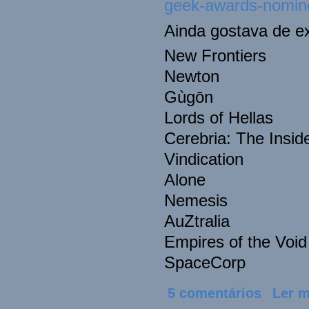
geek-awards-nomin
Ainda gostava de ex
New Frontiers
Newton
Gùgōn
Lords of Hellas
Cerebria: The Insid
Vindication
Alone
Nemesis
AuZtralia
Empires of the Void 
SpaceCorp
5 comentários
Ler m