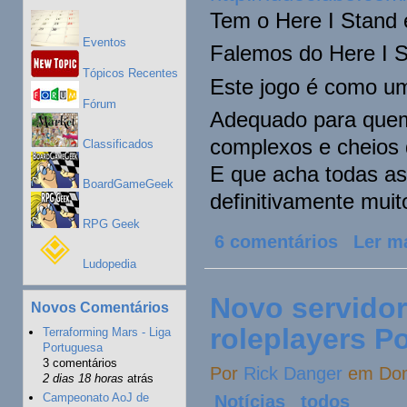
Tem o Here I Stand 
Eventos
Falemos do Here I S
Tópicos Recentes
Este jogo é como um
Fórum
Adequado para quem 
complexos e cheios
Classificados
E que acha todas as
BoardGameGeek
definitivamente mui
RPG Geek
6 comentários
Ler m
Ludopedia
Novo servidor
Novos Comentários
roleplayers P
Terraforming Mars - Liga
Portuguesa
3 comentários
Por
Rick Danger
em Domi
2 dias 18 horas
atrás
Campeonato AoJ de
Notícias
todos