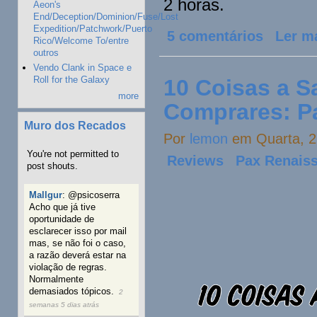
2 horas.
Aeon's
End/Deception/Dominion/Fuse/Lost
Expedition/Patchwork/Puerto
5 comentários
Ler m
Rico/Welcome To/entre
outros
Vendo Clank in Space e
Roll for the Galaxy
10 Coisas a S
more
Comprares: P
Muro dos Recados
Por
lemon
em Quarta, 2
You're not permitted to
Reviews
Pax Renais
post shouts.
Mallgur
:
@psicoserra
Acho que já tive
oportunidade de
esclarecer isso por mail
mas, se não foi o caso,
a razão deverá estar na
violação de regras.
Normalmente
demasiados tópicos.
2
semanas 5 dias atrás