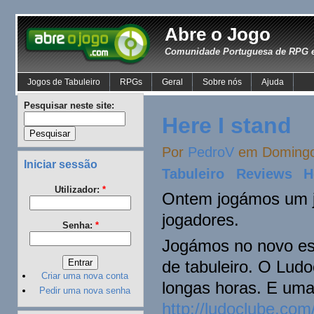
Abre o Jogo
Comunidade Portuguesa de RPG e
Jogos de Tabuleiro
RPGs
Geral
Sobre nós
Ajuda
Pesquisar neste site:
Here I stand
Por
PedroV
em Domingo,
Iniciar sessão
Tabuleiro
Reviews
H
Utilizador:
*
Ontem jogámos um j
jogadores.
Senha:
*
Jogámos no novo esp
de tabuleiro. O Lud
Criar uma nova conta
longas horas. E uma
Pedir uma nova senha
http://ludoclube.com