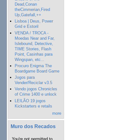
Dead,Conan
theCimmerian,Fired
Up,Gatefall,++
Lisboa | Deus, Power
Grid e Estoril
VENDA / TROCA -
Moedas Near and Far,
Islebound, Detective,
TIME Stories, Flash
Point, Casinhas para
Wingspan, etc...
Procuro Enigma The
Boardgame Board Game
Jogos para
Vender/Reciclar v3.5
Vendo jogos Chronicles
of Crime 1400 e unlock
LEILÃO 19 jogos
Kickstarters e retails
more
Muro dos Recados
You're not permitted to