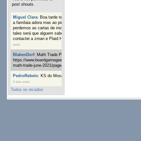
post shouts.
Miguel Clara
:
Boa tarde tenho jogo Mice and mistics que
a familaia adora mas ao pintarmos as miniaturas
perdemos as cartas de iniciaticva da expanção downood
tales será que alguem sabe onde adquirir as cartas já
contactei a zman e Plaid Hat e nada
19 semanas 21 horas
atrás
BlakenDorf
:
Math Trade Portuguesa a decorrer. Aqui:
https://www.boardgamegeek.com/geeklist/286035/portugal-
math-trade-june-2021/page/1
20 semanas 2 dias atrás
PedroRebelo
:
KS do Mosaic em 10 minutos :)
23 semanas
5 dias atrás
Todos os recados