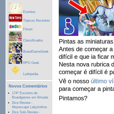
Eventos
Tópicos Recentes
Fórum
Pintas as miniaturas
Classificados
Antes de começar a
BoardGameGeek
difícil e que ia ficar 
RPG Geek
Nesta nova rubrica 
começar é difícil é p
Ludopedia
Vê o nosso
último v
Novos Comentários
para começar a pinta
174º Encontro de
Pintamos?
Boardgames em Almada
Dice Review -
Mazescape Labyrinthos
Dice Solo Review -