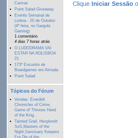
Clique
Iniciar Sessão
Canvas
Point Salad Giveaway
Evento Semanal de
Lisboa - 20 de Outubro
(4ª feira, no Gargula
Gaming)
1 comentário
4 dias 7 horas
atrás
O LUDODRAMA VAI
ESTAR NA ROLISBOA
21
173º Encontro de
Boardgames em Almada
Point Salad
Tópicos do Fórum
Vendas: Everdell,
Chronicles of Crime,
Game of Thrones Hand
of the King...
Tainted Grail, HexploreIt
SoS,Masters of the
Night,Sanctuary Keepers
Era,Die of the