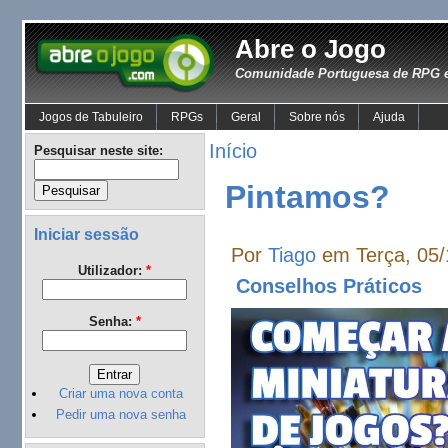
Abre o Jogo
Comunidade Portuguesa de RPG e
Jogos de Tabuleiro
RPGs
Geral
Sobre nós
Ajuda
Início
Pesquisar neste site:
Pintamos?
Iniciar sessão
Por
Tiago
em Terça, 05/
Utilizador:
*
Conselhos Práticos
Senha:
*
Criar uma nova conta
Pedir uma nova senha