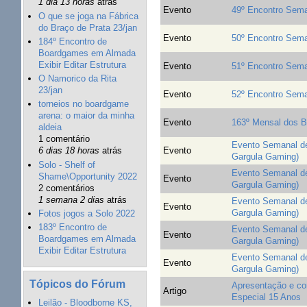
1 dia 13 horas
atrás
Evento
49º Encontro Sema
O que se joga na Fábrica
do Braço de Prata 23/jan
Evento
50º Encontro Sema
184º Encontro de
Boardgames em Almada
Exibir Editar Estrutura
Evento
51º Encontro Sema
O Namorico da Rita
23/jan
Evento
52º Encontro Sema
torneios no boardgame
arena: o maior da minha
Evento
163º Mensal dos B
aldeia
1 comentário
Evento Semanal de 
Evento
6 dias 18 horas
atrás
Gargula Gaming)
Solo - Shelf of
Evento Semanal de 
Shame\Opportunity 2022
Evento
Gargula Gaming)
2 comentários
1 semana 2 dias
atrás
Evento Semanal de 
Evento
Gargula Gaming)
Fotos jogos a Solo 2022
183º Encontro de
Evento Semanal de 
Evento
Boardgames em Almada
Gargula Gaming)
Exibir Editar Estrutura
Evento Semanal de 
Evento
Gargula Gaming)
Tópicos do Fórum
Apresentação e co
Artigo
Especial 15 Anos
Leilão - Bloodborne KS,