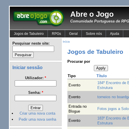
Abre o Jogo
Comunidade Portuguesa de RPG 
Jogos de Tabuleiro
RPGs
Geral
Sobre nós
Ajuda
Início
Pesquisar neste site:
Jogos de Tabuleiro
Procurar por
Iniciar sessão
Tipo
Título
Utilizador:
*
184º Encontro de 
Evento
Estrutura
Senha:
*
Evento
torneios no boardg
Entrada no
Fotos jogos a Solo
Blogue
Criar uma nova conta
183º Encontro de 
Pedir uma nova senha
Evento
Estrutura