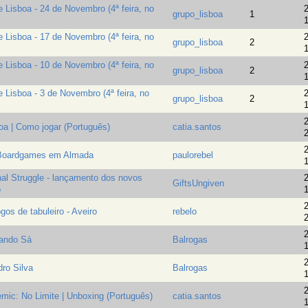
Lisboa - 24 de Novembro (4ª feira, no
2
grupo_lisboa
1
1
Lisboa - 17 de Novembro (4ª feira, no
2
grupo_lisboa
2
1
Lisboa - 10 de Novembro (4ª feira, no
2
grupo_lisboa
2
1
Lisboa - 3 de Novembro (4ª feira, no
2
grupo_lisboa
2
1
2
boa | Como jogar (Português)
catia.santos
2
2
 Boardgames em Almada
paulorebel
1
al Struggle - lançamento dos novos
2
GiftsUngiven
o
1
2
gos de tabuleiro - Aveiro
rebelo
2
2
lando Sá
Balrogas
1
2
dro Silva
Balrogas
1
2
ic: No Limite | Unboxing (Português)
catia.santos
1