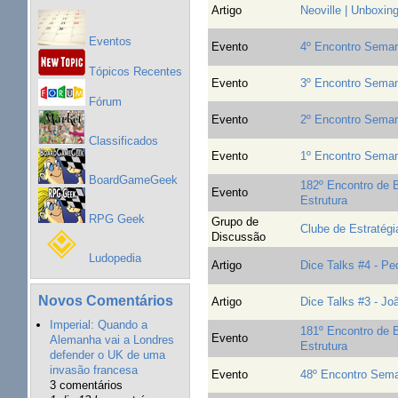
Artigo
Neoville | Unboxin
Eventos
Evento
4º Encontro Seman
Tópicos Recentes
Evento
3º Encontro Seman
Fórum
Evento
2º Encontro Seman
Classificados
Evento
1º Encontro Seman
BoardGameGeek
182º Encontro de 
Evento
Estrutura
RPG Geek
Grupo de
Clube de Estratégi
Discussão
Ludopedia
Artigo
Dice Talks #4 - Pe
Novos Comentários
Artigo
Dice Talks #3 - Jo
Imperial: Quando a
181º Encontro de 
Evento
Alemanha vai a Londres
Estrutura
defender o UK de uma
invasão francesa
Evento
48º Encontro Sema
3 comentários