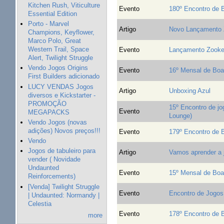
Kitchen Rush, Viticulture
Evento
180º Encontro de
Essential Edition
Porto - Marvel
Artigo
Novo Lançamento 
Champions, Keyflower,
Marco Polo, Great
Western Trail, Space
Evento
Lançamento Zooke
Alert, Twilight Struggle
Vendo Jogos Origins
Evento
16º Mensal de Bo
First Builders adicionado
LUCY VENDAS Jogos
Artigo
Unboxing Azul
diversos e Kickstarter -
PROMOÇÃO
15º Encontro de jo
Evento
MEGAPACKS
Lounge)
Vendo Jogos (novas
adições) Novos preços!!!
Evento
179º Encontro de
Vendo
Jogos de tabuleiro para
Artigo
Vamos aprender a j
vender ( Novidade
Undaunted
Evento
15º Mensal de Bo
Reinforcements)
[Venda] Twilight Struggle
Evento
Encontro de Jogos 
| Undaunted: Normandy |
Celestia
Evento
178º Encontro de
more