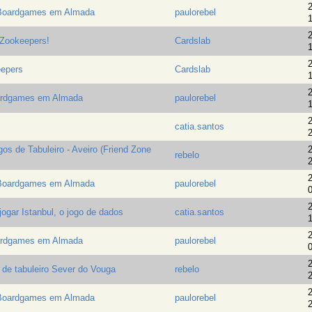
2
 Boardgames em Almada
paulorebel
1
2
Zookeepers!
Cardslab
1
2
epers
Cardslab
1
2
ardgames em Almada
paulorebel
1
2
catia.santos
2
gos de Tabuleiro - Aveiro (Friend Zone
2
rebelo
2
2
 Boardgames em Almada
paulorebel
0
2
ogar Istanbul, o jogo de dados
catia.santos
1
2
ardgames em Almada
paulorebel
0
2
de tabuleiro Sever do Vouga
rebelo
2
2
 Boardgames em Almada
paulorebel
2