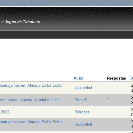
e Jogos de Tabuleiro
Autor
Respostas
D
Boardgames em Almada Exibir Editar
2
paulorebel
1
2
ame arena: o maior da minha aldeia
PedroS
1
2
2
 2022
Balrogas
0
Boardgames em Almada Exibir Editar
2
paulorebel
1