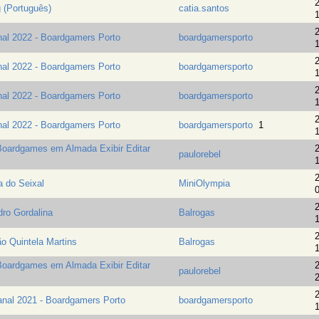
2
g (Português)
catia.santos
1
2
al 2022 - Boardgamers Porto
boardgamersporto
1
2
al 2022 - Boardgamers Porto
boardgamersporto
1
2
al 2022 - Boardgamers Porto
boardgamersporto
1
2
al 2022 - Boardgamers Porto
boardgamersporto
1
1
Boardgames em Almada Exibir Editar
2
paulorebel
1
2
a do Seixal
MiniOlympia
0
2
dro Gordalina
Balrogas
1
2
ão Quintela Martins
Balrogas
1
Boardgames em Almada Exibir Editar
2
paulorebel
2
2
nal 2021 - Boardgamers Porto
boardgamersporto
1