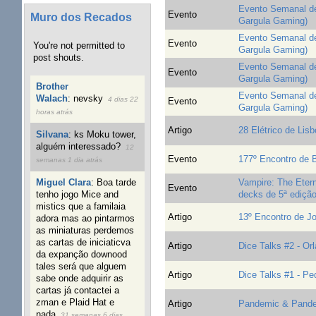
Evento Semanal de 
Evento
Muro dos Recados
Gargula Gaming)
Evento Semanal de 
Evento
You're not permitted to
Gargula Gaming)
post shouts.
Evento Semanal de 
Evento
Gargula Gaming)
Brother
Evento Semanal de 
Walach
:
nevsky
4 dias 22
Evento
Gargula Gaming)
horas atrás
Artigo
28 Elétrico de Lis
Silvana
:
ks Moku tower,
alguém interessado?
12
Evento
177º Encontro de
semanas 1 dia atrás
Vampire: The Etern
Miguel Clara
:
Boa tarde
Evento
decks de 5ª ediçã
tenho jogo Mice and
mistics que a familaia
Artigo
13º Encontro de Jo
adora mas ao pintarmos
as miniaturas perdemos
as cartas de iniciaticva
Artigo
Dice Talks #2 - Or
da expanção downood
tales será que alguem
Artigo
Dice Talks #1 - Pe
sabe onde adquirir as
cartas já contactei a
zman e Plaid Hat e
Artigo
Pandemic & Pandem
nada
31 semanas 6 dias