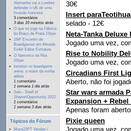
30€
Alemanha vai a Londres
defender o UK de uma
invasão francesa
Insert paraTeotihu
3 comentários
selado - 12€
3 dias 10 minutos
atrás
O que se joga na Fábrica
Neta-Tanka Deluxe 
do Braço de Prata 23/jan
184º Encontro de
Jogado uma vez, co
Boardgames em Almada
Exibir Editar Estrutura
Rise to Nobility D
O Namorico da Rita
23/jan
Jogado uma vez, co
torneios no boardgame
Circadians First Li
arena: o maior da minha
aldeia
Aberto, não foi jogad
1 comentário
1 semana 1 dia
atrás
Star wars armada 
Solo - Shelf of
Shame\Opportunity 2022
Expansion + Rebel 
2 comentários
1 semana 3 dias
atrás
Apenas foram aberto
Pixie queen
Tópicos do Fórum
Jogado uma vez, co
Muse23PT Vendas /