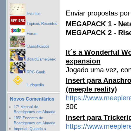
Enviar propostas por
Eventos
MEGAPACK 1 - Neta-
Tópicos Recentes
MEGAPACK 2 - Rise 
Fórum
Classificados
It´s a Wonderful Wo
expansion
BoardGameGeek
Jogado uma vez, co
RPG Geek
Insert para Anachr
Ludopedia
(meeple reality)
https://www.meeplere
Novos Comentários
30€
17º Mensal de
Boardgames em Almada
Insert para Tricker
185º Encontro de
Boardgames em Almada
https://www.meeplerea
Imperial: Quando a