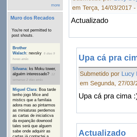
more
em Terça, 14/03/2017 -
Muro dos Recados
Actualizado
You're not permitted to
post shouts.
Brother
Walach
:
nevsky
6 dias 9
Upa cá pra cim
horas atrás
Silvana
:
ks Moku tower,
Submetido por
Lucy
alguém interessado?
12
semanas 2 dias atrás
em Segunda, 27/03/2
Miguel Clara
:
Boa tarde
Upa cá pra cima :
tenho jogo Mice and
mistics que a familaia
adora mas ao pintarmos
as miniaturas perdemos
as cartas de iniciaticva
da expanção downood
tales será que alguem
Actualizado
sabe onde adquirir as
cartas já contactei a