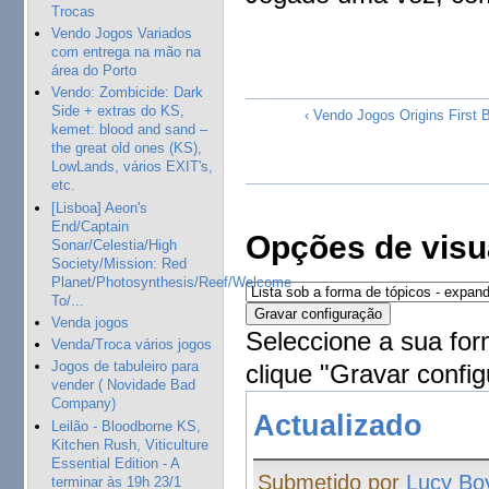
Trocas
Vendo Jogos Variados
com entrega na mão na
área do Porto
Vendo: Zombicide: Dark
Side + extras do KS,
‹ Vendo Jogos Origins First 
kemet: blood and sand –
the great old ones (KS),
LowLands, vários EXIT's,
etc.
[Lisboa] Aeon's
End/Captain
Opções de visu
Sonar/Celestia/High
Society/Mission: Red
Planet/Photosynthesis/Reef/Welcome
To/...
Venda jogos
Seleccione a sua for
Venda/Troca vários jogos
Jogos de tabuleiro para
clique "Gravar config
vender ( Novidade Bad
Company)
Actualizado
Leilão - Bloodborne KS,
Kitchen Rush, Viticulture
Essential Edition - A
Submetido por
Lucy Bo
terminar às 19h 23/1