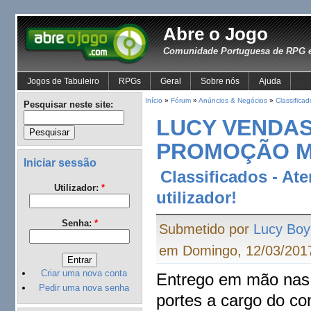
Abre o Jogo
Comunidade Portuguesa de RPG e
Jogos de Tabuleiro
RPGs
Geral
Sobre nós
Ajuda
Início
»
Fórum
»
Anúncios & Negócios
»
Classificad
Pesquisar neste site:
LUCY VENDAS J
PROMOÇÃO 
Iniciar sessão
Classificados - At
Utilizador:
*
utilizador!
Senha:
*
Submetido por
Lucy Boy
em Domingo, 12/03/2017
Criar uma nova conta
Entrego em mão nas 
Pedir uma nova senha
portes a cargo do co