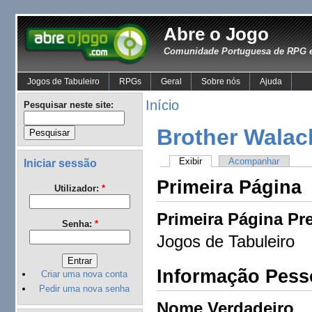
Abre o Jogo
Comunidade Portuguesa de RPG e
Jogos de Tabuleiro
RPGs
Geral
Sobre nós
Ajuda
Início
Pesquisar neste site:
Brother Walac
Exibir
Acompanhar
Iniciar sessão
Primeira Página
Utilizador:
*
Primeira Página Pre
Senha:
*
Jogos de Tabuleiro
Informação Pess
Criar uma nova conta
Pedir uma nova senha
Nome Verdadeiro