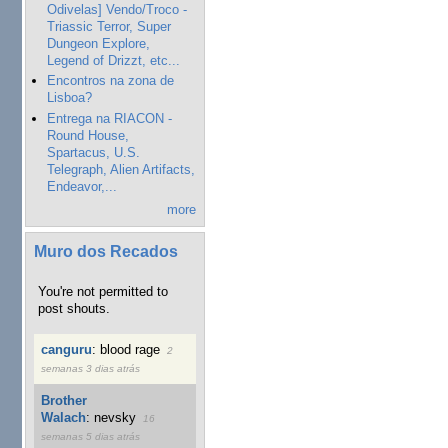
Odivelas] Vendo/Troco -
Triassic Terror, Super
Dungeon Explore,
Legend of Drizzt, etc...
Encontros na zona de
Lisboa?
Entrega na RIACON -
Round House,
Spartacus, U.S.
Telegraph, Alien Artifacts,
Endeavor,...
more
Muro dos Recados
You're not permitted to
post shouts.
canguru
:
blood rage
2
semanas 3 dias atrás
Brother
Walach
:
nevsky
16
semanas 5 dias atrás