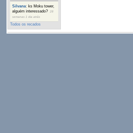
Silvana
:
ks Moku tower,
alguém interessado?
28
semanas 1 dia atrás
Todos os recados