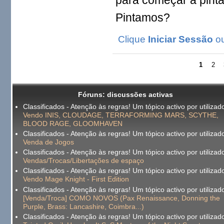
Pintamos?
Clique
Iniciar Sessão
o
1
2
Fóruns: discussões activas
Classificados - Atenção às regras! Um tópico activo por utilizado
Vendo INIS, CLOUDAGE, TERRAFORMING MARS, SCYTHE,
BLOOD RAGE, GLOOMHAVEN
Classificados - Atenção às regras! Um tópico activo por utilizado
Venda de Jogos
Classificados - Atenção às regras! Um tópico activo por utilizado
Vendas/Trocas/Libertações de espaço
Classificados - Atenção às regras! Um tópico activo por utilizado
Vendo Mage Knight - First Edition
Classificados - Atenção às regras! Um tópico activo por utilizado
[Venda/Troca] COMO NOVOS (Pax Renaissance, Donning the
Purple, Brass: Lancashire, Coimbra...)
Classificados - Atenção às regras! Um tópico activo por utilizado