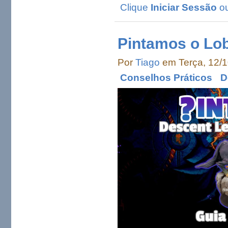
Clique
Iniciar Sessão
o
Pintamos o Lo
Por
Tiago
em Terça, 12/1
Conselhos Práticos
D