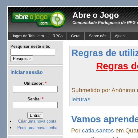
Abre o Jogo
Comunidade Portuguesa de RPG e
Jogos de Tabuleiro
RPGs
Geral
Sobre nós
Ajuda
Pesquisar neste site:
Regras de util
Regras d
Iniciar sessão
Utilizador:
*
Submetido por Anónimo
leituras
Senha:
*
Vamos aprender
Criar uma nova conta
Pedir uma nova senha
Por
catia.santos
em Quart