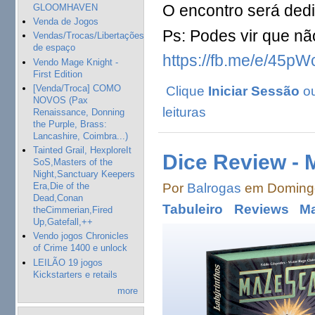
O encontro será dedi
GLOOMHAVEN
Venda de Jogos
Ps: Podes vir que nã
Vendas/Trocas/Libertações
de espaço
https://fb.me/e/45pW
Vendo Mage Knight -
First Edition
[Venda/Troca] COMO
Clique
Iniciar Sessão
o
NOVOS (Pax
leituras
Renaissance, Donning
the Purple, Brass:
Lancashire, Coimbra...)
Tainted Grail, HexploreIt
Dice Review - 
SoS,Masters of the
Night,Sanctuary Keepers
Por
Balrogas
em Domingo
Era,Die of the
Dead,Conan
Tabuleiro
Reviews
Ma
theCimmerian,Fired
Up,Gatefall,++
Vendo jogos Chronicles
of Crime 1400 e unlock
LEILÃO 19 jogos
Kickstarters e retails
more