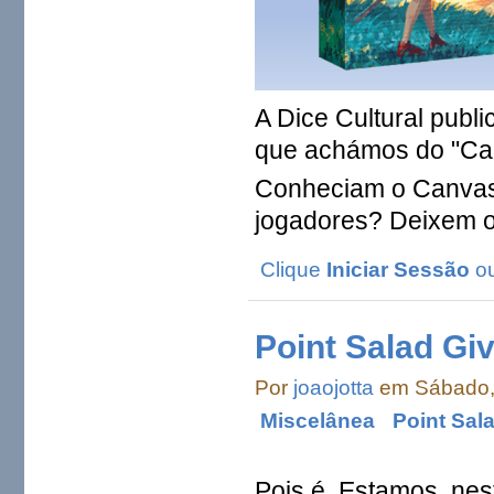
A Dice Cultural publ
que achámos do "Can
Conheciam o Canvas?
jogadores? Deixem o
Clique
Iniciar Sessão
o
Point Salad Gi
Por
joaojotta
em Sábado, 
Miscelânea
Point Sal
Pois é. Estamos, ne