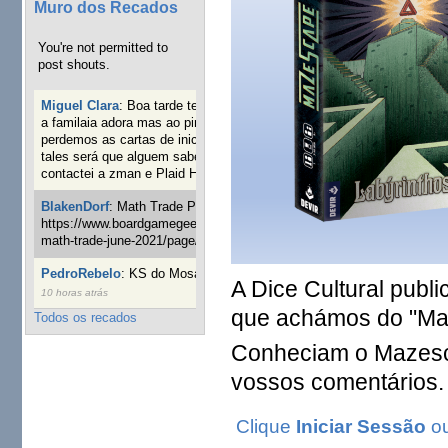
Muro dos Recados
You're not permitted to
post shouts.
Miguel Clara
:
Boa tarde tenho jogo Mice and mistics que
a familaia adora mas ao pintarmos as miniaturas
perdemos as cartas de iniciaticva da expanção downood
tales será que alguem sabe onde adquirir as cartas já
contactei a zman e Plaid Hat e nada
19 semanas 3 dias atrás
BlakenDorf
:
Math Trade Portuguesa a decorrer. Aqui:
https://www.boardgamegeek.com/geeklist/286035/portugal-
math-trade-june-2021/page/1
20 semanas 5 dias atrás
PedroRebelo
:
KS do Mosaic em 10 minutos :)
24 semanas
A Dice Cultural publ
10 horas atrás
que achámos do "Maz
Todos os recados
Conheciam o Mazesc
vossos comentários.
Clique
Iniciar Sessão
o