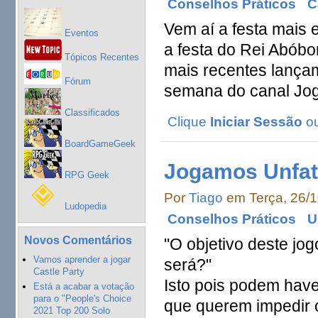
Conselhos Práticos
C
Vem aí a festa mais
Eventos
a festa do Rei Abóbo
Tópicos Recentes
mais recentes lançam
Fórum
semana do canal Jo
Classificados
Clique
Iniciar Sessão
o
BoardGameGeek
Jogamos Unfa
RPG Geek
Por
Tiago
em Terça, 26/1
Ludopedia
Conselhos Práticos
U
Novos Comentários
"O objetivo deste jo
Vamos aprender a jogar
será?"
Castle Party
Isto pois podem have
Está a acabar a votação
para o "People's Choice
que querem impedir 
2021 Top 200 Solo