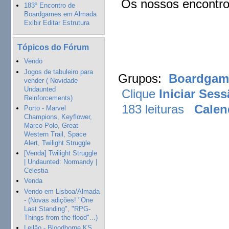
Os nossos encontro
183º Encontro de
Boardgames em Almada
Exibir Editar Estrutura
Tópicos do Fórum
Vendo
Jogos de tabuleiro para
Grupos:
Boardgame
vender ( Novidade
Undaunted
Clique
Iniciar Ses
Reinforcements)
183 leituras
Calen
Porto - Marvel
Champions, Keyflower,
Marco Polo, Great
Western Trail, Space
Alert, Twilight Struggle
[Venda] Twilight Struggle
| Undaunted: Normandy |
Celestia
Venda
Vendo em Lisboa/Almada
- (Novas adições! "One
Last Standing", "RPG-
Things from the flood"...)
Leilão - Bloodborne KS,