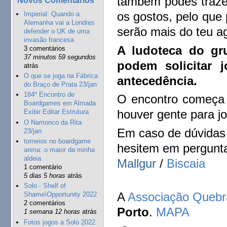
também podes trazer
os gostos, pelo que
Imperial: Quando a
Alemanha vai a Londres
serão mais do teu a
defender o UK de uma
invasão francesa
A ludoteca do gr
3 comentários
37 minutos 59 segundos
podem solicitar
atrás
O que se joga na Fábrica
antecedência.
do Braço de Prata 23/jan
184º Encontro de
O encontro começa 
Boardgames em Almada
houver gente para jo
Exibir Editar Estrutura
O Namorico da Rita
Em caso de dúvidas 
23/jan
torneios no boardgame
hesitem em pergunta
arena: o maior da minha
aldeia
Mallgur
/
Biscaia
1 comentário
5 dias 5 horas
atrás
Solo - Shelf of
A
Associação Queb
Shame\Opportunity 2022
2 comentários
Porto
.
MAPA
1 semana 12 horas
atrás
Fotos jogos a Solo 2022