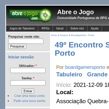
Abre o Jogo
Comunidade Portuguesa de RPG e
Jogos de Tabuleiro
RPGs
Geral
Sobre nós
Ajuda
Início
»
Grupos
»
Boardgamers - Porto
Pesquisar neste site:
49º Encontro 
Porto
Iniciar sessão
Utilizador:
*
Por
boardgamersporto
e
Tabuleiro
Grande 
Senha:
*
Início:
2021-12-09 1
Local:
Criar uma nova conta
Associação Quebra
Pedir uma nova senha