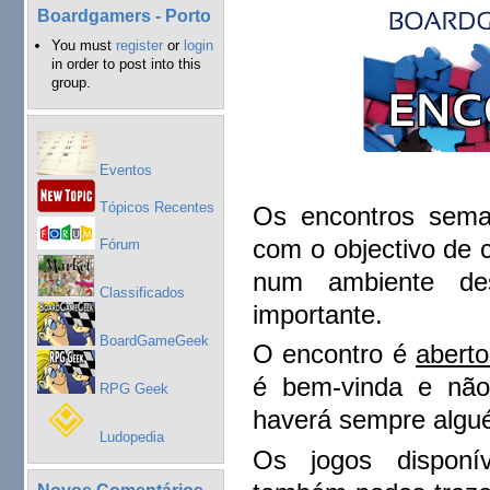
Boardgamers - Porto
You must
register
or
login
in order to post into this
group.
Eventos
Tópicos Recentes
Os encontros sema
com o objectivo de 
Fórum
num ambiente de
Classificados
importante.
BoardGameGeek
O encontro é
aberto
é bem-vinda e não
RPG Geek
haverá sempre algué
Ludopedia
Os jogos disponív
Novos Comentários