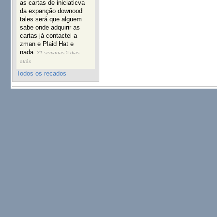
as cartas de iniciaticva
da expanção downood
tales será que alguem
sabe onde adquirir as
cartas já contactei a
zman e Plaid Hat e
nada
31 semanas 5 dias
atrás
Todos os recados