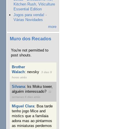
Kitchen Rush, Viticulture
Essential Edition
Jogos para venda! -
Várias Novidades
more
Muro dos Recados
You're not permitted to
post shouts.
Brother
Walach
:
nevsky
3 dias 9
horas atrás
Silvana
:
ks Moku tower,
alguém interessado?
11
semanas 6 dias atrás
Miguel Clara
:
Boa tarde
tenho jogo Mice and
mistics que a familaia
adora mas ao pintarmos
as miniaturas perdemos