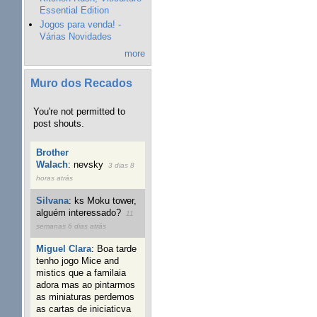
Essential Edition
Jogos para venda! -
Várias Novidades
more
Muro dos Recados
You're not permitted to
post shouts.
Brother
Walach
:
nevsky
3 dias 8
horas atrás
Silvana
:
ks Moku tower,
alguém interessado?
11
semanas 6 dias atrás
Miguel Clara
:
Boa tarde
tenho jogo Mice and
mistics que a familaia
adora mas ao pintarmos
as miniaturas perdemos
as cartas de iniciaticva