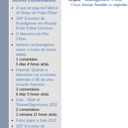
Clique
Iniciar Sessão
ou
registar
O que se joga na Fábrica
do Braço de Prata 23/jan
184º Encontro de
Boardgames em Almada
Exibir Editar Estrutura
O Namorico da Rita
23/jan
torneios no boardgame
arena: o maior da minha
aldeia
1 comentário
5 dias 4 horas
atrás
Imperial: Quando a
Alemanha vai a Londres
defender o UK de uma
invasão francesa
2 comentários
6 dias 5 horas
atrás
Solo - Shelf of
Shame\Opportunity 2022
2 comentários
1 semana 11 horas
atrás
Fotos jogos a Solo 2022
183º Encontro de