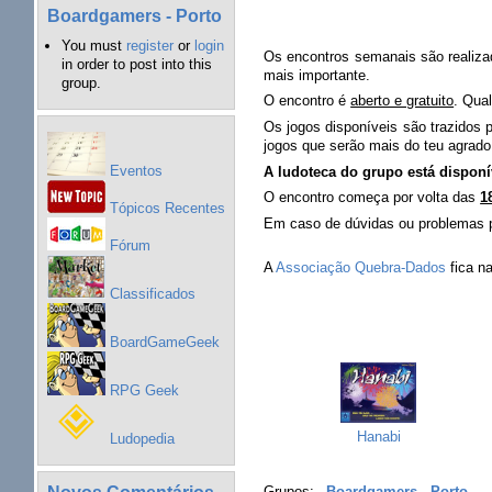
Boardgamers - Porto
You must
register
or
login
Os encontros semanais são realiz
in order to post into this
mais importante.
group.
O encontro é
aberto e gratuito
. Qua
Os jogos disponíveis são trazidos 
jogos que serão mais do teu agrado
Eventos
A ludoteca do grupo está disponí
O encontro começa por volta das
1
Tópicos Recentes
Em caso de dúvidas ou problemas p
Fórum
A
Associação Quebra-Dados
fica n
Classificados
BoardGameGeek
RPG Geek
Hanabi
Ludopedia
Novos Comentários
Grupos:
Boardgamers - Porto