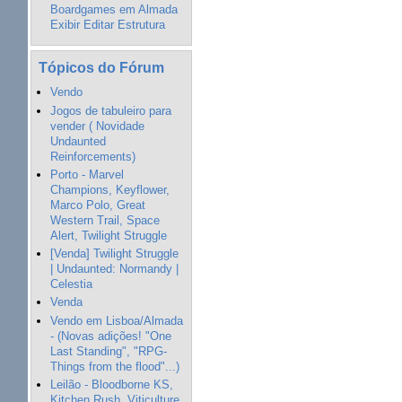
Boardgames em Almada
Exibir Editar Estrutura
Tópicos do Fórum
Vendo
Jogos de tabuleiro para
vender ( Novidade
Undaunted
Reinforcements)
Porto - Marvel
Champions, Keyflower,
Marco Polo, Great
Western Trail, Space
Alert, Twilight Struggle
[Venda] Twilight Struggle
| Undaunted: Normandy |
Celestia
Venda
Vendo em Lisboa/Almada
- (Novas adições! "One
Last Standing", "RPG-
Things from the flood"...)
Leilão - Bloodborne KS,
Kitchen Rush, Viticulture