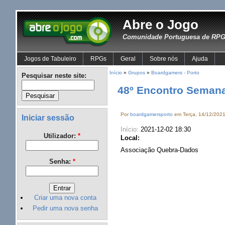
Abre o Jogo
Comunidade Portuguesa de RPG 
Jogos de Tabuleiro
RPGs
Geral
Sobre nós
Ajuda
Início
»
Grupos
»
Boardgamers - Porto
Pesquisar neste site:
48º Encontro Semana
Por
boardgamersporto
em Terça, 14/12/2021
Iniciar sessão
Início:
2021-12-02 18:30
Utilizador:
*
Local:
Associação Quebra-Dados
Senha:
*
Criar uma nova conta
Pedir uma nova senha