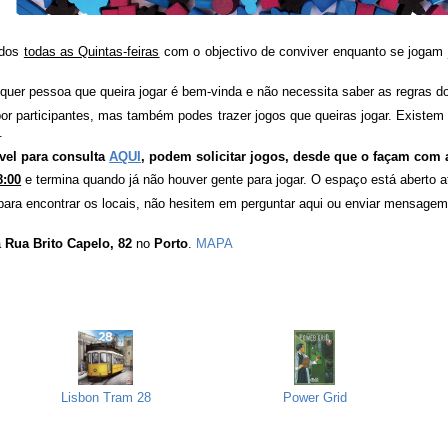
ados
todas as Quintas-feiras
com o objectivo de conviver enquanto se jogam 
lquer pessoa que queira jogar é bem-vinda e não necessita saber as regras d
por participantes, mas também podes trazer jogos que queiras jogar. Existem
.
vel para consulta
AQUI
, podem solicitar jogos, desde que o façam com
8:00
e termina quando já não houver gente para jogar. O espaço está aberto a
ara encontrar os locais, não hesitem em perguntar aqui ou enviar mensagem
a
Rua Brito Capelo, 82
no
Porto
.
MAPA
Lisbon Tram 28
Power Grid