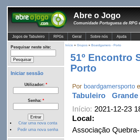
Abre o Jogo
Comunidade Portuguesa de RPG e
Jogos de Tabuleiro
RPGs
Geral
Sobre nós
Ajuda
Início
»
Grupos
»
Boardgamers - Porto
Pesquisar neste site:
51º Encontro 
Porto
Iniciar sessão
Utilizador:
*
Por
boardgamersporto
e
Tabuleiro
Grande 
Senha:
*
Início:
2021-12-23 1
Local:
Criar uma nova conta
Associação Quebra
Pedir uma nova senha