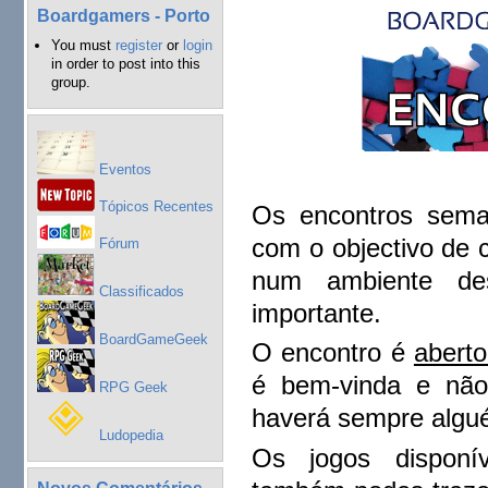
Boardgamers - Porto
You must
register
or
login
in order to post into this
group.
Eventos
Tópicos Recentes
Os encontros sema
com o objectivo de 
Fórum
num ambiente de
Classificados
importante.
BoardGameGeek
O encontro é
aberto
é bem-vinda e não
RPG Geek
haverá sempre algué
Ludopedia
Os jogos disponív
Novos Comentários