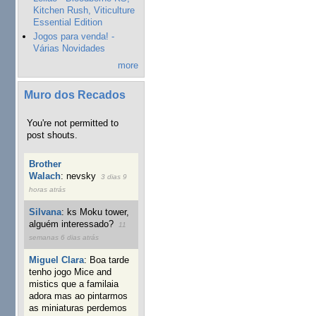
Kitchen Rush, Viticulture
Essential Edition
Jogos para venda! -
Várias Novidades
more
Muro dos Recados
You're not permitted to
post shouts.
Brother
Walach
:
nevsky
3 dias 9
horas atrás
Silvana
:
ks Moku tower,
alguém interessado?
11
semanas 6 dias atrás
Miguel Clara
:
Boa tarde
tenho jogo Mice and
mistics que a familaia
adora mas ao pintarmos
as miniaturas perdemos