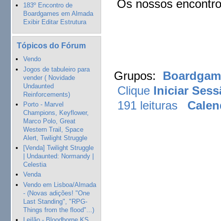
Os nossos encontro
183º Encontro de
Boardgames em Almada
Exibir Editar Estrutura
Tópicos do Fórum
Vendo
Jogos de tabuleiro para
Grupos:
Boardgame
vender ( Novidade
Undaunted
Clique
Iniciar Ses
Reinforcements)
191 leituras
Calen
Porto - Marvel
Champions, Keyflower,
Marco Polo, Great
Western Trail, Space
Alert, Twilight Struggle
[Venda] Twilight Struggle
| Undaunted: Normandy |
Celestia
Venda
Vendo em Lisboa/Almada
- (Novas adições! "One
Last Standing", "RPG-
Things from the flood"...)
Leilão - Bloodborne KS,