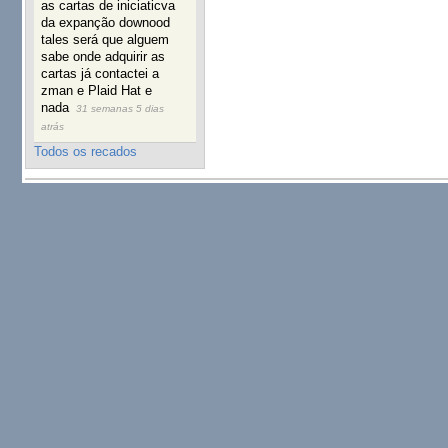
as cartas de iniciaticva
da expanção downood
tales será que alguem
sabe onde adquirir as
cartas já contactei a
zman e Plaid Hat e
nada
31 semanas 5 dias
atrás
Todos os recados