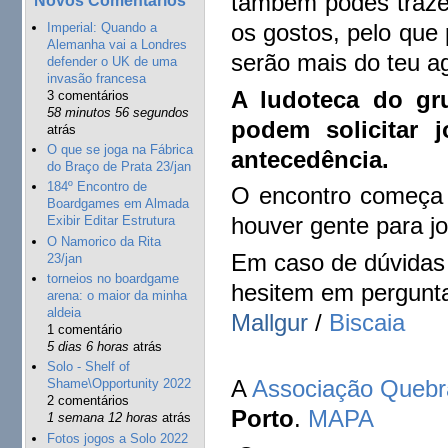
também podes trazer
os gostos, pelo que
Imperial: Quando a
Alemanha vai a Londres
serão mais do teu a
defender o UK de uma
invasão francesa
A ludoteca do gr
3 comentários
58 minutos 56 segundos
podem solicitar
atrás
O que se joga na Fábrica
antecedência.
do Braço de Prata 23/jan
184º Encontro de
O encontro começa 
Boardgames em Almada
houver gente para jo
Exibir Editar Estrutura
O Namorico da Rita
Em caso de dúvidas 
23/jan
torneios no boardgame
hesitem em pergunta
arena: o maior da minha
aldeia
Mallgur
/
Biscaia
1 comentário
5 dias 6 horas
atrás
Solo - Shelf of
A
Associação Queb
Shame\Opportunity 2022
2 comentários
Porto
.
MAPA
1 semana 12 horas
atrás
Fotos jogos a Solo 2022