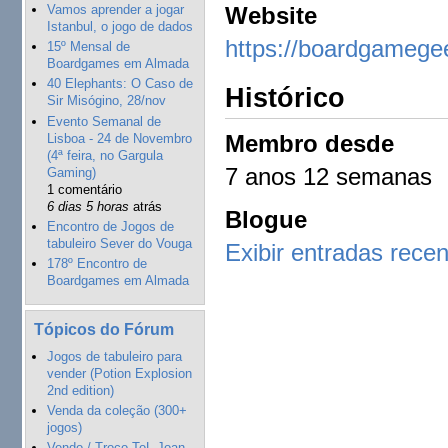
Vamos aprender a jogar
Website
Istanbul, o jogo de dados
https://boardgamege
15º Mensal de
Boardgames em Almada
40 Elephants: O Caso de
Histórico
Sir Misógino, 28/nov
Evento Semanal de
Membro desde
Lisboa - 24 de Novembro
(4ª feira, no Gargula
7 anos 12 semanas
Gaming)
1 comentário
6 dias 5 horas
atrás
Blogue
Encontro de Jogos de
tabuleiro Sever do Vouga
Exibir entradas rece
178º Encontro de
Boardgames em Almada
Tópicos do Fórum
Jogos de tabuleiro para
vender (Potion Explosion
2nd edition)
Venda da coleção (300+
jogos)
Vendo / Troco ToL Joan