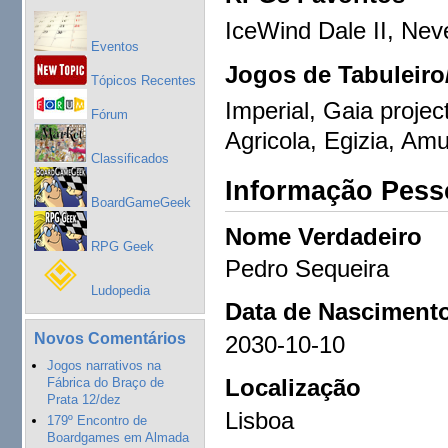
IceWind Dale II, Nev
Eventos
Jogos de Tabuleiro
Tópicos Recentes
Imperial, Gaia projec
Fórum
Agricola, Egizia, Am
Classificados
Informação Pess
BoardGameGeek
Nome Verdadeiro
RPG Geek
Pedro Sequeira
Ludopedia
Data de Nasciment
Novos Comentários
2030-10-10
Jogos narrativos na
Localização
Fábrica do Braço de
Prata 12/dez
Lisboa
179º Encontro de
Boardgames em Almada