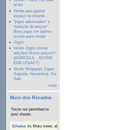
of Arc
Venda para ganhar
espaço na estante...
*jogos adicionados* e
*redução de preços* -
Bons jogos em óptimo
estado para venda!
Jogos
Vendo Jogos (novas
adições) Novos preços!!!
(AGRICOLA, , AEON'S
EDN LEGACY)
Vendo Wingspan, Caper,
Sagrada, Hanamikoji, For
Sale
more
Muro dos Recados
You're not permitted to
post shouts.
Silvana
:
ks Moku tower, alguém interessado?
4 semanas 4