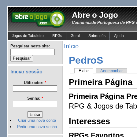
Abre o Jogo
Comunidade Portuguesa de RPG e
Jogos de Tabuleiro
RPGs
Geral
Sobre nós
Ajuda
Início
Pesquisar neste site:
PedroS
Exibir
Acompanhar
Iniciar sessão
Primeira Página
Utilizador:
*
Primeira Página Pre
Senha:
*
RPG & Jogos de Tabu
Interesses
Criar uma nova conta
Pedir uma nova senha
RPGs Favoritos