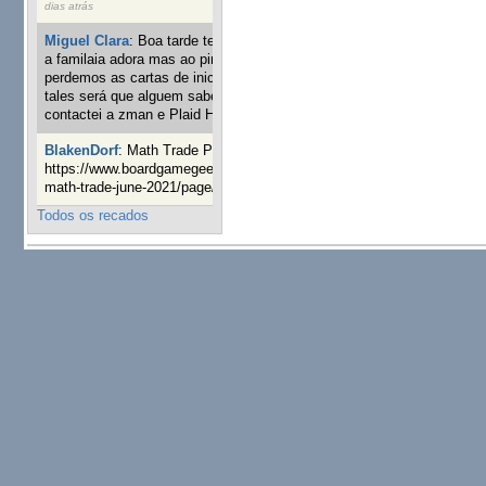
dias atrás
Miguel Clara
:
Boa tarde tenho jogo Mice and mistics que
a familaia adora mas ao pintarmos as miniaturas
perdemos as cartas de iniciaticva da expanção downood
tales será que alguem sabe onde adquirir as cartas já
contactei a zman e Plaid Hat e nada
24 semanas 2 dias atrás
BlakenDorf
:
Math Trade Portuguesa a decorrer. Aqui:
https://www.boardgamegeek.com/geeklist/286035/portugal-
math-trade-june-2021/page/1
25 semanas 4 dias atrás
Todos os recados