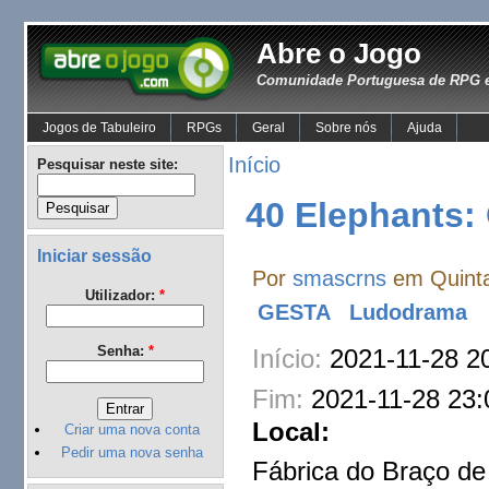
Abre o Jogo
Comunidade Portuguesa de RPG e
Jogos de Tabuleiro
RPGs
Geral
Sobre nós
Ajuda
Início
Pesquisar neste site:
40 Elephants:
Iniciar sessão
Por
smascrns
em Quinta
Utilizador:
*
GESTA
Ludodrama
Senha:
*
Início:
2021-11-28 2
Fim:
2021-11-28 23:
Local:
Criar uma nova conta
Pedir uma nova senha
Fábrica do Braço de