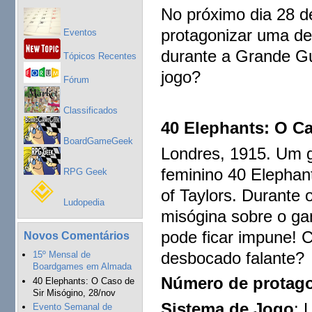
No próximo dia 28 d
protagonizar uma de
Eventos
durante a Grande Gu
Tópicos Recentes
jogo?
Fórum
Classificados
40 Elephants: O C
BoardGameGeek
Londres, 1915. Um 
feminino 40 Elepha
RPG Geek
of Taylors. Durante 
Ludopedia
misógina sobre o ga
pode ficar impune! 
Novos Comentários
desbocado falante?
15º Mensal de
Boardgames em Almada
Número de protago
40 Elephants: O Caso de
Sir Misógino, 28/nov
Sistema de Jogo
: 
Evento Semanal de