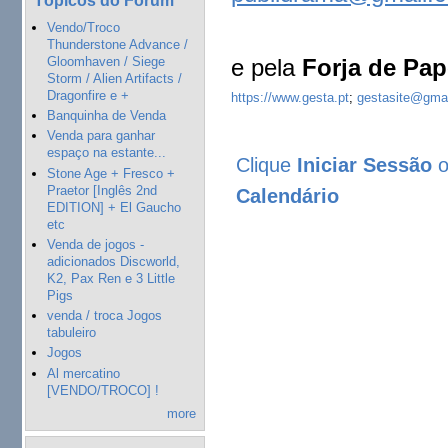
Vendo/Troco
Thunderstone Advance /
e pela
Forja de Pap
Gloomhaven / Siege
Storm / Alien Artifacts /
Dragonfire e +
https://www.gesta.pt
;
gestasite@gma
Banquinha de Venda
Venda para ganhar
espaço na estante...
Clique
Iniciar Sessão
Stone Age + Fresco +
Praetor [Inglês 2nd
Calendário
EDITION] + El Gaucho
etc
Venda de jogos -
adicionados Discworld,
K2, Pax Ren e 3 Little
Pigs
venda / troca Jogos
tabuleiro
Jogos
Al mercatino
[VENDO/TROCO] !
more