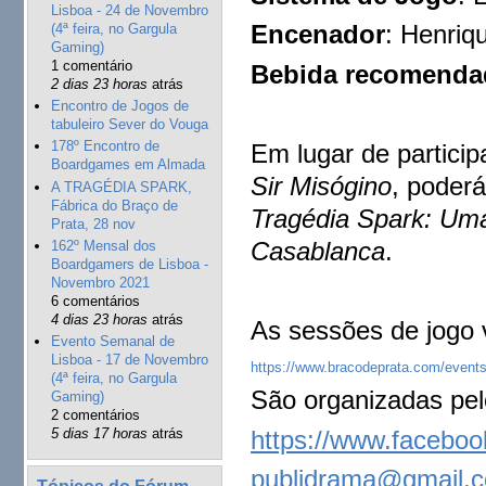
Lisboa - 24 de Novembro
Encenador
: Henriq
(4ª feira, no Gargula
Gaming)
1 comentário
Bebida recomenda
2 dias 23 horas
atrás
Encontro de Jogos de
tabuleiro Sever do Vouga
178º Encontro de
Em lugar de partici
Boardgames em Almada
Sir Misógino
, poder
A TRAGÉDIA SPARK,
Fábrica do Braço de
Tragédia Spark: Uma
Prata, 28 nov
Casablanca
.
162º Mensal dos
Boardgamers de Lisboa -
Novembro 2021
6 comentários
4 dias 23 horas
atrás
As sessões de jogo 
Evento Semanal de
Lisboa - 17 de Novembro
https://www.bracodeprata.com/events
(4ª feira, no Gargula
São organizadas pe
Gaming)
2 comentários
https://www.facebo
5 dias 17 horas
atrás
publidrama@gmail.
Tópicos do Fórum