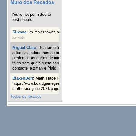
Muro dos Recados
You're not permitted to
post shouts.
Silvana
:
ks Moku tower, alguém interessado?
4 semanas 1
dia atrás
Miguel Clara
:
Boa tarde tenho jogo Mice and mistics que
a familaia adora mas ao pintarmos as miniaturas
perdemos as cartas de iniciaticva da expanção downood
tales será que alguem sabe onde adquirir as cartas já
contactei a zman e Plaid Hat e nada
23 semanas 6 dias atrás
BlakenDorf
:
Math Trade Portuguesa a decorrer. Aqui:
https://www.boardgamegeek.com/geeklist/286035/portugal-
math-trade-june-2021/page/1
25 semanas 1 dia atrás
Todos os recados