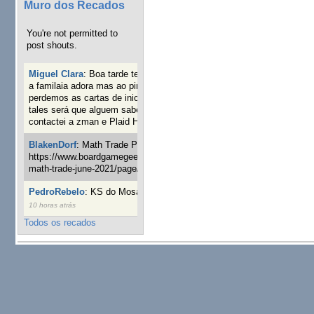
Muro dos Recados
You're not permitted to
post shouts.
Miguel Clara
:
Boa tarde tenho jogo Mice and mistics que
a familaia adora mas ao pintarmos as miniaturas
perdemos as cartas de iniciaticva da expanção downood
tales será que alguem sabe onde adquirir as cartas já
contactei a zman e Plaid Hat e nada
19 semanas 3 dias atrás
BlakenDorf
:
Math Trade Portuguesa a decorrer. Aqui:
https://www.boardgamegeek.com/geeklist/286035/portugal-
math-trade-june-2021/page/1
20 semanas 5 dias atrás
PedroRebelo
:
KS do Mosaic em 10 minutos :)
24 semanas
10 horas atrás
Todos os recados