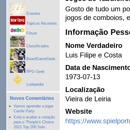
Gosto de tudo um po
Eventos
jogos de comboios, e
Tópicos Recentes
Informação Pess
Fórum
Nome Verdadeiro
Classificados
Luis Filipe e Costa
BoardGameGeek
Data de Nasciment
RPG Geek
1973-07-13
Ludopedia
Localização
Vieira de Leiria
Novos Comentários
Vamos aprender a jogar
Website
Castle Party
Está a acabar a votação
https://www.spielport
para o "People's Choice
2021 Top 200 Solo