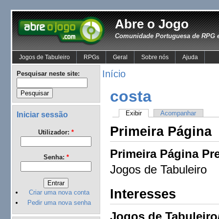
Abre o Jogo
Comunidade Portuguesa de RPG e
Jogos de Tabuleiro
RPGs
Geral
Sobre nós
Ajuda
Início
Pesquisar neste site:
costa
Exibir
Acompanhar
Iniciar sessão
Primeira Página
Utilizador:
*
Primeira Página Pre
Senha:
*
Jogos de Tabuleiro
Interesses
Criar uma nova conta
Pedir uma nova senha
Jogos de Tabuleiro