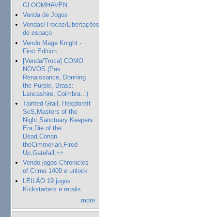
GLOOMHAVEN
Venda de Jogos
Vendas/Trocas/Libertações
de espaço
Vendo Mage Knight -
First Edition
[Venda/Troca] COMO
NOVOS (Pax
Renaissance, Donning
the Purple, Brass:
Lancashire, Coimbra...)
Tainted Grail, HexploreIt
SoS,Masters of the
Night,Sanctuary Keepers
Era,Die of the
Dead,Conan
theCimmerian,Fired
Up,Gatefall,++
Vendo jogos Chronicles
of Crime 1400 e unlock
LEILÃO 19 jogos
Kickstarters e retails
more