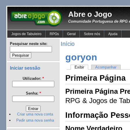
Abre o Jogo
Comunidade Portuguesa de RPG e
Jogos de Tabuleiro
RPGs
Geral
Sobre nós
Ajuda
Início
Pesquisar neste site:
goryon
Exibir
Acompanhar
Iniciar sessão
Primeira Página
Utilizador:
*
Primeira Página Pre
Senha:
*
RPG & Jogos de Tabu
Informação Pess
Criar uma nova conta
Pedir uma nova senha
Nome Verdadeiro