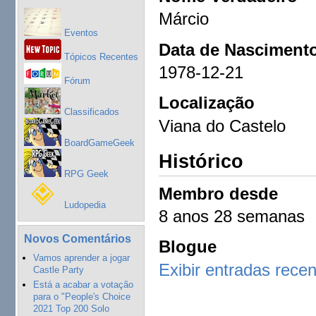
Márcio
Eventos
Data de Nasciment
Tópicos Recentes
1978-12-21
Fórum
Localização
Classificados
Viana do Castelo
BoardGameGeek
Histórico
RPG Geek
Membro desde
Ludopedia
8 anos 28 semanas
Novos Comentários
Blogue
Vamos aprender a jogar
Exibir entradas rece
Castle Party
Está a acabar a votação
para o "People's Choice
2021 Top 200 Solo