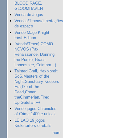
BLOOD RAGE,
GLOOMHAVEN
Venda de Jogos
Vendas/Trocas/Libertações
de espaço
Vendo Mage Knight -
First Edition
[Venda/Troca] COMO
NOVOS (Pax
Renaissance, Donning
the Purple, Brass:
Lancashire, Coimbra...)
Tainted Grail, HexploreIt
SoS,Masters of the
Night,Sanctuary Keepers
Era,Die of the
Dead,Conan
theCimmerian,Fired
Up,Gatefall,++
Vendo jogos Chronicles
of Crime 1400 e unlock
LEILÃO 19 jogos
Kickstarters e retails
more