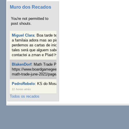
Muro dos Recados
You're not permitted to
post shouts.
Miguel Clara
:
Boa tarde tenho jogo Mice and mistics que
a familaia adora mas ao pintarmos as miniaturas
perdemos as cartas de iniciaticva da expanção downood
tales será que alguem sabe onde adquirir as cartas já
contactei a zman e Plaid Hat e nada
19 semanas 3 dias atrás
BlakenDorf
:
Math Trade Portuguesa a decorrer. Aqui:
https://www.boardgamegeek.com/geeklist/286035/portugal-
math-trade-june-2021/page/1
20 semanas 5 dias atrás
PedroRebelo
:
KS do Mosaic em 10 minutos :)
24 semanas
11 horas atrás
Todos os recados