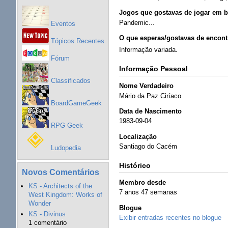
Jogos que gostavas de jogar em b
Pandemic...
Eventos
O que esperas/gostavas de encontr
Tópicos Recentes
Informação variada.
Fórum
Informação Pessoal
Classificados
Nome Verdadeiro
Mário da Paz Ciríaco
BoardGameGeek
Data de Nascimento
1983-09-04
RPG Geek
Localização
Santiago do Cacém
Ludopedia
Histórico
Novos Comentários
Membro desde
KS - Architects of the
7 anos 47 semanas
West Kingdom: Works of
Wonder
Blogue
KS - Divinus
Exibir entradas recentes no blogue
1 comentário