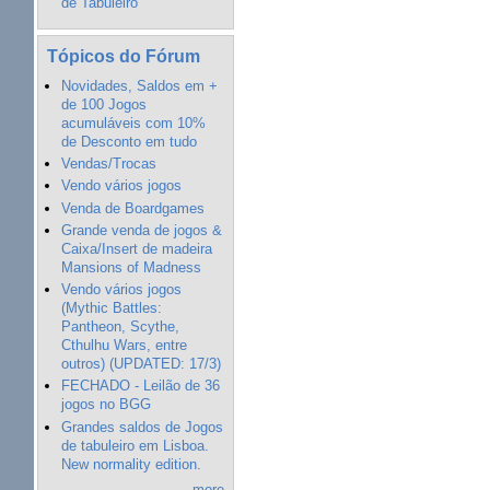
de Tabuleiro"
Tópicos do Fórum
Novidades, Saldos em +
de 100 Jogos
acumuláveis com 10%
de Desconto em tudo
Vendas/Trocas
Vendo vários jogos
Venda de Boardgames
Grande venda de jogos &
Caixa/Insert de madeira
Mansions of Madness
Vendo vários jogos
(Mythic Battles:
Pantheon, Scythe,
Cthulhu Wars, entre
outros) (UPDATED: 17/3)
FECHADO - Leilão de 36
jogos no BGG
Grandes saldos de Jogos
de tabuleiro em Lisboa.
New normality edition.
more