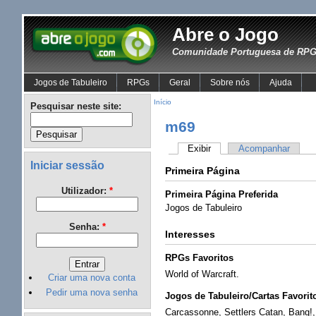
Abre o Jogo
Comunidade Portuguesa de RPG 
Jogos de Tabuleiro
RPGs
Geral
Sobre nós
Ajuda
Início
Pesquisar neste site:
m69
Exibir
Acompanhar
Iniciar sessão
Primeira Página
Utilizador:
*
Primeira Página Preferida
Jogos de Tabuleiro
Senha:
*
Interesses
RPGs Favoritos
World of Warcraft.
Criar uma nova conta
Pedir uma nova senha
Jogos de Tabuleiro/Cartas Favorit
Carcassonne, Settlers Catan, Bang!,