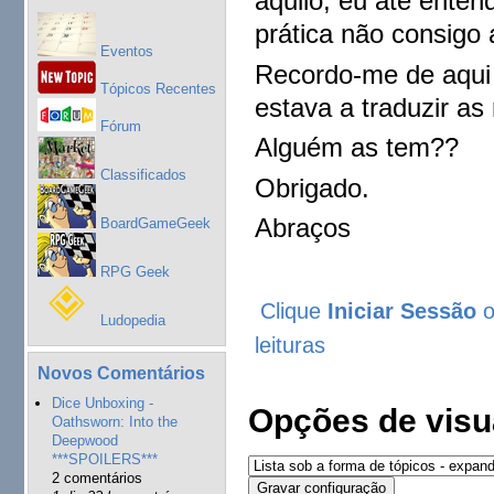
aquilo, eu até ente
prática não consigo a
Eventos
Recordo-me de aqui 
Tópicos Recentes
estava a traduzir as 
Fórum
Alguém as tem??
Classificados
Obrigado.
Abraços
BoardGameGeek
RPG Geek
Clique
Iniciar Sessão
Ludopedia
leituras
Novos Comentários
Dice Unboxing -
Opções de visu
Oathsworn: Into the
Deepwood
***SPOILERS***
2 comentários