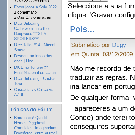
1 dia 22 horas
atrás
Seleccione a sua for
Fotos jogos a Solo 2022
1 comentário
clique "Gravar config
2 dias 17 horas
atrás
Dice Unboxing -
Pois...
Oathsworn: Into the
Deepwood ***SEM
SPOILERS***
Submetido por
Dugy
Dice Talks #14 - Micael
Sousa
em Quinta, 03/12/2009 
Descent ao longo dos
anos | Live
Não me recordo de t
DICE no Terreno #4 -
Final Nacional de Catan
traduzir as regras. 
Dice Unboxing - Cactus
Town
iria lançar em portu
Cascadia vs Calico vs
AZUL
De qualquer forma, 
- apareceres a um d
Tópicos do Fórum
Conde) onde terei to
Baratinhos! Quodd
Heroes, Yggdrasil
conseguires suportar
Chronicles, Imaginarium,
Downforce, entre outros!