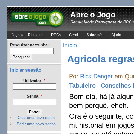
Abre o Jogo
Comunidade Portuguesa de RPG e
Jogos de Tabuleiro
RPGs
Geral
Sobre nós
Ajuda
Início
Pesquisar neste site:
Agricola regr
Iniciar sessão
Por
Rick Danger
em Quin
Utilizador:
*
Tabuleiro
Conselhos 
Bom dia, há já algu
Senha:
*
bem porquê, eheh.
Ora é o seguinte, c
Criar uma nova conta
mt historial em jog
Pedir uma nova senha