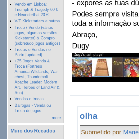
- expores as tuas dú
Vendo em Lisboa:
Triumph & Tragedy 60 €
Podes sempre visita
e Neanderthal 20 €
V/T Kickstarters e outros
toda a informação so
Troco / Vendo (vários
jogos, algumas versões
Abraço,
Kickstarter) & Compro
(sobretudo jogos antigos)
Dugy
Trocas e Vendas no
Porto [updated]
+25 Jogos Venda &
Troca (Fortress
America,Wildlands, War
chest, Thunderbolt
Apache Leader, Modern
Art, Heroes of Land Air &
Sea)
Vendas e trocas
Balrogas - Venda ou
Troca de jogos
olha
more
Muro dos Recados
Submetido por
Mane