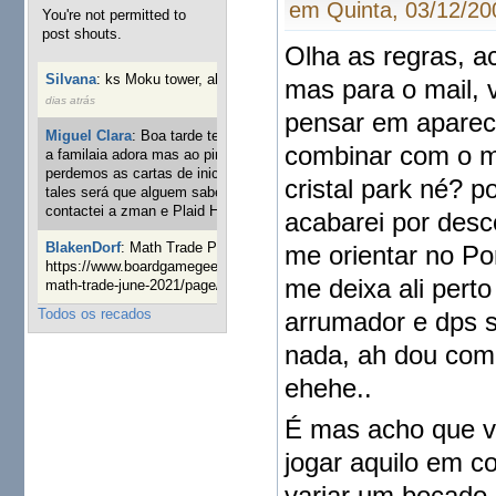
em Quinta, 03/12/20
You're not permitted to
post shouts.
Olha as regras, a
Silvana
:
ks Moku tower, alguém interessado?
40 semanas 6
mas para o mail, 
dias atrás
pensar em aparec
Miguel Clara
:
Boa tarde tenho jogo Mice and mistics que
combinar com o m
a familaia adora mas ao pintarmos as miniaturas
perdemos as cartas de iniciaticva da expanção downood
cristal park né? p
tales será que alguem sabe onde adquirir as cartas já
contactei a zman e Plaid Hat e nada
1 ano 8 semanas atrás
acabarei por desc
BlakenDorf
:
Math Trade Portuguesa a decorrer. Aqui:
me orientar no Po
https://www.boardgamegeek.com/geeklist/286035/portugal-
me deixa ali pert
math-trade-june-2021/page/1
1 ano 9 semanas atrás
Todos os recados
arrumador e dps s
nada, ah dou com 
ehehe..
É mas acho que v
jogar aquilo em c
variar um bocado.