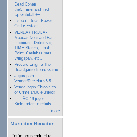
Dead,Conan
theCimmerian,Fired
Up,Gatefall,++
Lisboa | Deus, Power
Grid e Estoril
VENDA / TROCA -
Moedas Near and Far,
Islebound, Detective,
TIME Stories, Flash
Point, Casinhas para
Wingspan, etc...
Procuro Enigma The
Boardgame Board Game
Jogos para
Vender/Reciclar v3.5
Vendo jogos Chronicles
of Crime 1400 e unlock
LEILÃO 19 jogos
Kickstarters e retails
more
Muro dos Recados
You're not permitted to