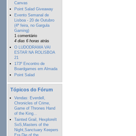
Canvas
Point Salad Giveaway
Evento Semanal de
Lisboa - 20 de Outubro
(4ª feira, no Gargula
Gaming)
1 comentário
4 dias 6 horas
atrás
O LUDODRAMA VAI
ESTAR NA ROLISBOA
21
173º Encontro de
Boardgames em Almada
Point Salad
Tópicos do Fórum
Vendas: Everdell,
Chronicles of Crime,
Game of Thrones Hand
of the King...
Tainted Grail, HexploreIt
SoS,Masters of the
Night,Sanctuary Keepers
Era,Die of the