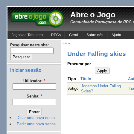
Abre o Jogo
Comunidade Portuguesa de RPG e
Jogos de Tabuleiro
RPGs
Geral
Sobre nós
Ajuda
Início
Pesquisar neste site:
Under Falling skies
Procurar por
Iniciar sessão
Tipo
Título
Aut
Utilizador:
*
Jogamos Under Falling
Artigo
Ti
Skies?
Senha:
*
Criar uma nova conta
Pedir uma nova senha