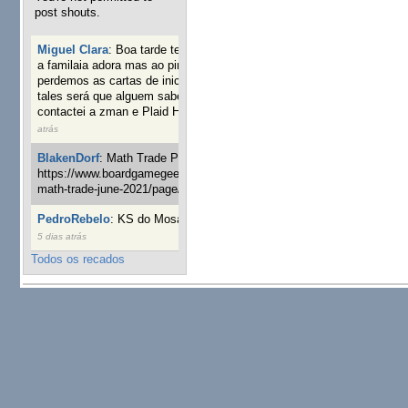
post shouts.
Miguel Clara
:
Boa tarde tenho jogo Mice and mistics que
a familaia adora mas ao pintarmos as miniaturas
perdemos as cartas de iniciaticva da expanção downood
tales será que alguem sabe onde adquirir as cartas já
contactei a zman e Plaid Hat e nada
19 semanas 20 horas
atrás
BlakenDorf
:
Math Trade Portuguesa a decorrer. Aqui:
https://www.boardgamegeek.com/geeklist/286035/portugal-
math-trade-june-2021/page/1
20 semanas 2 dias atrás
PedroRebelo
:
KS do Mosaic em 10 minutos :)
23 semanas
5 dias atrás
Todos os recados