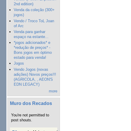
2nd edition)
Venda da coleção (300+
jogos)
Vendo / Troco ToL Joan
of Arc
Venda para ganhar
espaço na estante...
*jogos adicionados* e
*redução de preços* -
Bons jogos em óptimo
estado para venda!
Jogos
Vendo Jogos (novas
adições) Novos preços!!!
(AGRICOLA, , AEON'S
EDN LEGACY)
more
Muro dos Recados
You're not permitted to
post shouts.