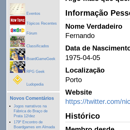
Informação Pess
Eventos
Tópicos Recentes
Nome Verdadeiro
Fórum
Fernando
Classificados
Data de Nasciment
1975-04-05
BoardGameGeek
Localização
RPG Geek
Porto
Ludopedia
Website
Novos Comentários
https://twitter.com/ni
Jogos narrativos na
Fábrica do Braço de
Histórico
Prata 12/dez
179º Encontro de
Boardgames em Almada
Membro desde