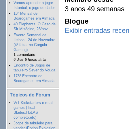
Vamos aprender a jogar
3 anos 49 semanas
Istanbul, o jogo de dados
15º Mensal de
Boardgames em Almada
Blogue
40 Elephants: O Caso de
Exibir entradas rece
Sir Misógino, 28/nov
Evento Semanal de
Lisboa - 24 de Novembro
(4ª feira, no Gargula
Gaming)
1 comentário
6 dias 6 horas
atrás
Encontro de Jogos de
tabuleiro Sever do Vouga
178º Encontro de
Boardgames em Almada
Tópicos do Fórum
V/T Kickstarters e retail
games (Tidal
Blades,HoLAS
completo,etc)
Jogos de tabuleiro para
vender (Potion Explosion