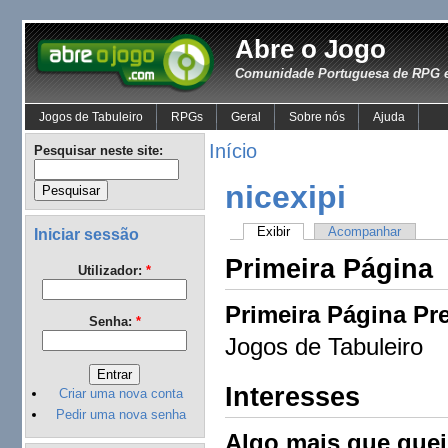
Abre o Jogo
Comunidade Portuguesa de RPG e
Jogos de Tabuleiro
RPGs
Geral
Sobre nós
Ajuda
Início
Pesquisar neste site:
nicexipi
Exibir
Acompanhar
Iniciar sessão
Primeira Página
Utilizador:
*
Primeira Página Pre
Senha:
*
Jogos de Tabuleiro
Interesses
Criar uma nova conta
Pedir uma nova senha
Algo mais que queir