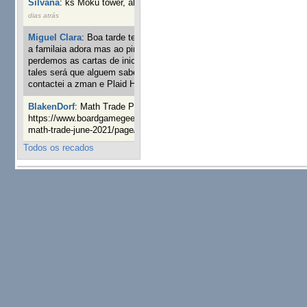
Silvana
:
ks Moku tower, alguém interessado?
4 semanas 4
dias atrás
Miguel Clara
:
Boa tarde tenho jogo Mice and mistics que
a familaia adora mas ao pintarmos as miniaturas
perdemos as cartas de iniciaticva da expanção downood
tales será que alguem sabe onde adquirir as cartas já
contactei a zman e Plaid Hat e nada
24 semanas 3 dias atrás
BlakenDorf
:
Math Trade Portuguesa a decorrer. Aqui:
https://www.boardgamegeek.com/geeklist/286035/portugal-
math-trade-june-2021/page/1
25 semanas 4 dias atrás
Todos os recados