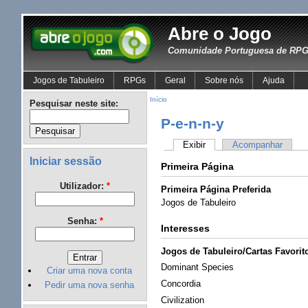
Abre o Jogo
Comunidade Portuguesa de RPG 
Jogos de Tabuleiro
RPGs
Geral
Sobre nós
Ajuda
Início
Pesquisar neste site:
P-e-n-n-y
Exibir
Acompanhar
Iniciar sessão
Primeira Página
Utilizador:
*
Primeira Página Preferida
Jogos de Tabuleiro
Senha:
*
Interesses
Jogos de Tabuleiro/Cartas Favorit
Dominant Species
Criar uma nova conta
Concordia
Pedir uma nova senha
Civilization