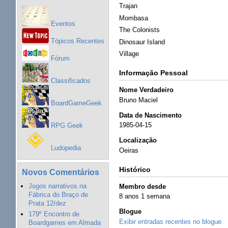
Trajan
Mombasa
Eventos
The Colonists
Tópicos Recentes
Dinosaur Island
Village
Fórum
Informação Pessoal
Classificados
Nome Verdadeiro
Bruno Maciel
BoardGameGeek
Data de Nascimento
1985-04-15
RPG Geek
Localização
Ludopedia
Oeiras
Histórico
Novos Comentários
Jogos narrativos na
Membro desde
Fábrica do Braço de
8 anos 1 semana
Prata 12/dez
Blogue
179º Encontro de
Exibir entradas recentes no blogue
Boardgames em Almada