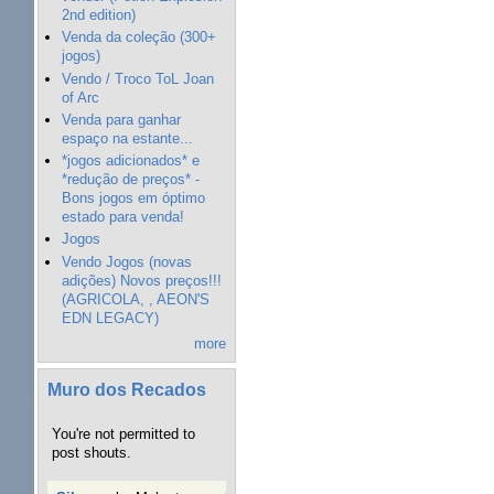
2nd edition)
Venda da coleção (300+
jogos)
Vendo / Troco ToL Joan
of Arc
Venda para ganhar
espaço na estante...
*jogos adicionados* e
*redução de preços* -
Bons jogos em óptimo
estado para venda!
Jogos
Vendo Jogos (novas
adições) Novos preços!!!
(AGRICOLA, , AEON'S
EDN LEGACY)
more
Muro dos Recados
You're not permitted to
post shouts.