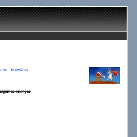
Links
Miscelânea
s algumas crianças
.