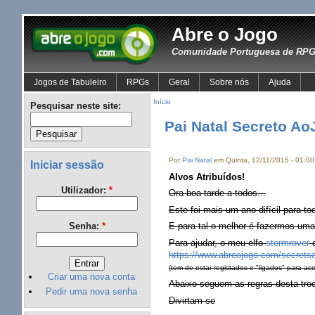
Abre o Jogo
Comunidade Portuguesa de RPG 
Jogos de Tabuleiro
RPGs
Geral
Sobre nós
Ajuda
Início
Pesquisar neste site:
Pai Natal Secreto Ao
Por
Pai Natal
em Quinta, 12/11/2015 - 01:00
Iniciar sessão
Alvos Atribuídos!
Utilizador:
*
Ora boa tarde a todos...
Este foi mais um ano difícil para t
Senha:
*
E para tal o melhor é fazermos uma
Para ajudar, o meu elfo
stormrover
c
https://www.abreojogo.com/secrets
(tem de estar registados e "ligados" para ace
Criar uma nova conta
Abaixo seguem as regras desta tro
Pedir uma nova senha
Divirtam-se