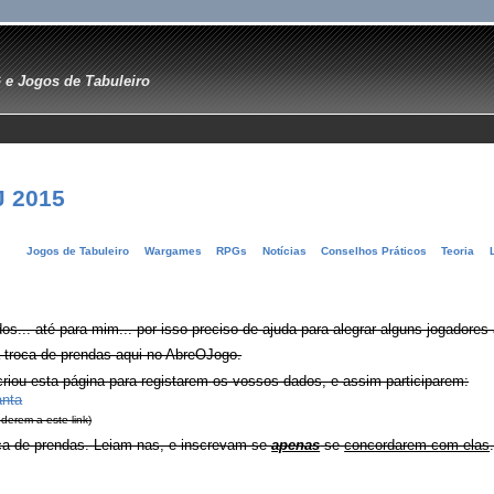
e Jogos de Tabuleiro
J 2015
Jogos de Tabuleiro
Wargames
RPGs
Notícias
Conselhos Práticos
Teoria
odos... até para mim... por isso preciso de ajuda para alegrar alguns jogadore
 troca de prendas aqui no AbreOJogo.
riou esta página para registarem os vossos dados, e assim participarem:
anta
derem a este link)
ca de prendas. Leiam-nas, e inscrevam-se
apenas
se
concordarem com elas