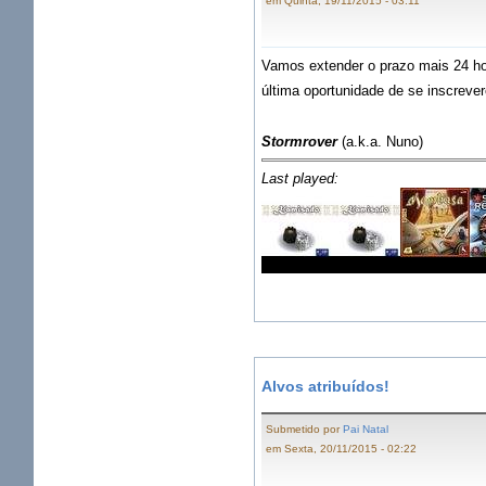
em Quinta, 19/11/2015 - 03:11
Vamos extender o prazo mais 24 ho
última oportunidade de se inscreve
Stormrover
(a.k.a. Nuno)
Last played:
Alvos atribuídos!
Submetido por
Pai Natal
em Sexta, 20/11/2015 - 02:22