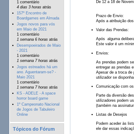
De 12 a 18 de Novem
1 comentário
4 dias 3 horas
atrás
157º Encontro de
Prazo de Envio:
Boardgames em Almada
Após a atribuição dos
Jogos novos para vós
em Maio de 2021
Valor das Prendas:
1 comentário
Após alguma delibera
1 semana 6 horas
atrás
Este valor é um mínim
Desempoeirados de Maio
- 2021
Envios:
1 comentário
1 semana 7 horas
atrás
As prendas podem ser 
Jogos estreados há um
entregar as prendas 
ano. Aguentaram-se? -
Apesar de a troca de 
Maio 2021
utilizador se disponha
1 comentário
Comunicação com os d
1 semana 7 horas
atrás
KS - ADELE - A space
Parte da diversão des
horror board game
utilizadores podem us
1º Campeonato Nacional
(também na assinatur
de Jogos de Tabuleiro
Listas de Desejos
Online
Podem aceder às list
Tópicos do Fórum
ele dar essas indicaçõ