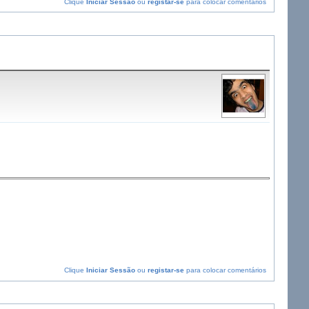
Clique
Iniciar Sessão
ou
registar-se
para colocar comentários
Clique
Iniciar Sessão
ou
registar-se
para colocar comentários