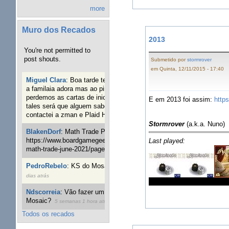
more
Muro dos Recados
2013
You're not permitted to
post shouts.
Submetido por
stormrover
em Quinta, 12/11/2015 - 17:40
Miguel Clara
:
Boa tarde tenho jogo Mice and mistics que
a familaia adora mas ao pintarmos as miniaturas
perdemos as cartas de iniciaticva da expanção downood
E em 2013 foi assim:
http
tales será que alguem sabe onde adquirir as cartas já
contactei a zman e Plaid Hat e nada
1 dia 23 horas atrás
Stormrover
(a.k.a. Nuno)
BlakenDorf
:
Math Trade Portuguesa a decorrer. Aqui:
https://www.boardgamegeek.com/geeklist/286035/portugal-
Last played:
math-trade-june-2021/page/1
1 semana 3 dias atrás
PedroRebelo
:
KS do Mosaic em 10 minutos :)
4 semanas 6
dias atrás
Ndscorreia
:
Vão fazer um grupo para o kickstart do
Mosaic?
5 semanas 1 hora atrás
Todos os recados