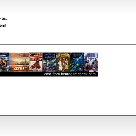
ras...
rem!