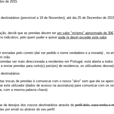
bro de 2015
 destinatários (previsivel a 19 de Novembro), até dia 25 de Dezembro de 201
ção, decidi que as prendas devem ter
um valor "mínimo" aproximado de 30€
o indicativo, pelo quem puder e quiser
pode (e deve) exceder este valor
.
enviadas pelo correio (daí ser pedido o nome verdadeiro e a morada) , no e
em mão.
prendas ser mais direccionada a residentes em Portugal, está aberta a todo
 a enviar prendas para certo(s) país(es) de residencia, os utilizadores desse(s
estinatários:
tas trocas de prendas é comunicar com o nosso "alvo" sem que ele se aperce
ar este utilizador (dados de acesso na assinatura) para comunicar com os s
a, com a mesma palavra chave).
as de desejos dos vossos destinatários através do
perfil dele, caso tenha o
es por email ou atráves do seu perfil.