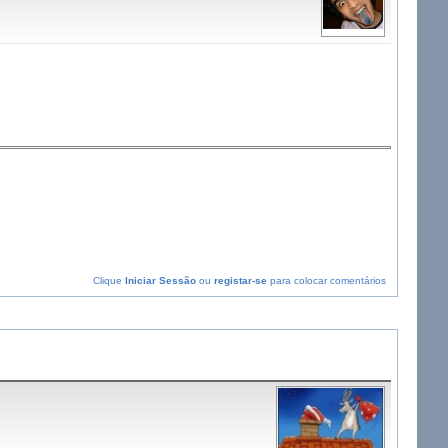
Clique
Iniciar Sessão
ou
registar-se
para colocar comentários