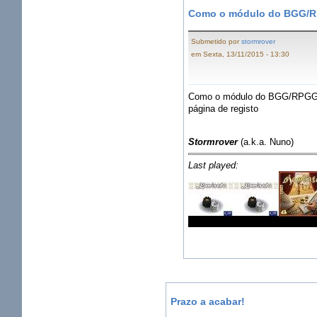
Como o módulo do BGG/R
Submetido por
stormrover
em Sexta, 13/11/2015 - 13:30
Como o módulo do BGG/RPGG foi
página de registo
Stormrover
(a.k.a. Nuno)
Last played:
Prazo a acabar!