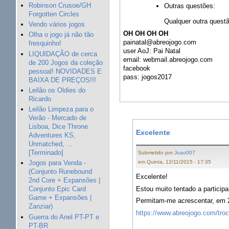
Robinson Crusoe/GH
Outras questões:
Forgotten Circles
Qualquer outra quest
Vendo vários jogos
OH OH OH OH
Olha o jogo já não tão
painatal@abreojogo.com
fresquinho!
user AoJ: Pai Natal
LIQUIDAÇÃO de cerca
email: webmail.abreojogo.com
de 200 Jogos da coleção
facebook
pessoal! NOVIDADES E
pass: jogos2017
BAIXA DE PREÇOS!!!
Leilão os Oldies do
Ricardo
Leilão Limpeza para o
Verão - Mercado de
Lisboa, Dice Throne
Excelente
Adventures KS,
Unmatched, ...
[Terminado]
Submetido por
Joao007
em Quinta, 12/11/2015 - 17:35
Jogos para Venda -
(Conjunto Runebound
Excelente!
2nd Core + Expansões |
Estou muito tentado a participa
Conjunto Epic Card
Game + Expansões |
Permitam-me acrescentar, em 2
Zanziar)
https://www.abreojogo.com/tr
Guerra do Anel PT-PT e
PT-BR