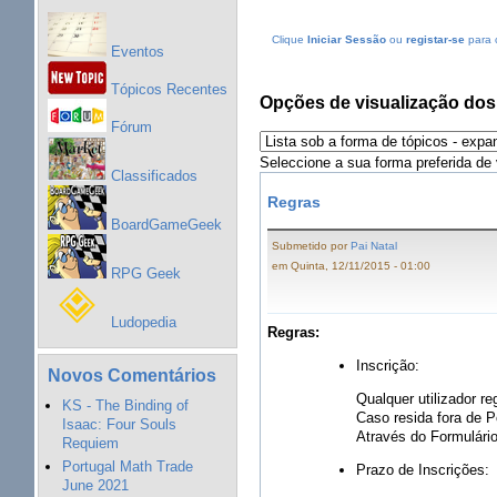
Clique
Iniciar Sessão
ou
registar-se
para 
Eventos
Tópicos Recentes
Opções de visualização dos
Fórum
Seleccione a sua forma preferida de 
Classificados
Regras
BoardGameGeek
Submetido por
Pai Natal
em Quinta, 12/11/2015 - 01:00
RPG Geek
Ludopedia
Regras:
Inscrição:
Novos Comentários
Qualquer utilizador 
KS - The Binding of
Caso resida fora de P
Isaac: Four Souls
Através do Formulári
Requiem
Portugal Math Trade
Prazo de Inscrições:
June 2021