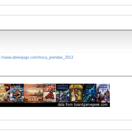
s://www.abreojogo.com/troca_prendas_2013