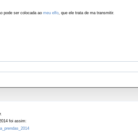
ão pode ser colocada ao
meu elfo
, que ele trata de ma transmitir.
r.
014 foi assim:
oca_prendas_2014