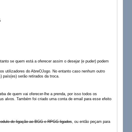
5
.
ntanto se quem está a oferecer assim o desejar (e puder) podem
s os utilizadores do AbreOJogo. No entanto caso nenhum outro
) país(es) serão retirados da troca.
ba de quem vai oferecer-lhe a prenda, por isso todos os
eus alvos. Também foi criado uma conta de email para esse efeito
 modulo de ligação ao BGG e RPGG ligados
, ou então peçam para