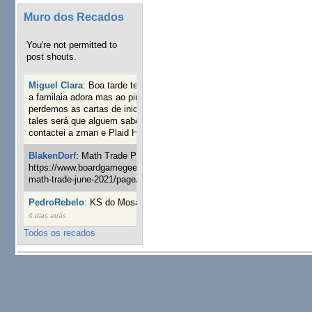
Muro dos Recados
You're not permitted to
post shouts.
Miguel Clara
:
Boa tarde tenho jogo Mice and mistics que
a familaia adora mas ao pintarmos as miniaturas
perdemos as cartas de iniciaticva da expanção downood
tales será que alguem sabe onde adquirir as cartas já
contactei a zman e Plaid Hat e nada
18 semanas 2 dias atrás
BlakenDorf
:
Math Trade Portuguesa a decorrer. Aqui:
https://www.boardgamegeek.com/geeklist/286035/portugal-
math-trade-june-2021/page/1
19 semanas 4 dias atrás
PedroRebelo
:
KS do Mosaic em 10 minutos :)
22 semanas
6 dias atrás
Todos os recados