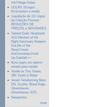
Ink/Village Green
LEILÃO 19 jogos
Kickstarters e retails
Liquidação de 111 Jogos
da Coleção Pessoal -
REDUÇÕES DE
PREÇOS e NOVIDADES
Tainted Grail, HexploreIt
SoS,Masters of the
Night,Sanctuary Keepers
Era,Die of the
Dead,Conan
theCimmerian,Fired
Up,Gatefall,++
Bons jogos em óptimo
estado para venda!
Vende-se Tiny Towns,
300: Earth & Water
Vendo Terraforming Mars
EN, Scythe, Blood Rage,
Gloomhaven,
Gloomhaven JOTL
Despachos
more