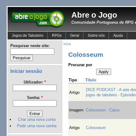
Abre o Jogo
Comunidade Portuguesa de RPG e
Jogos de Tabuleiro
RPGs
Geral
Sobre nós
Ajuda
Início
Pesquisar neste site:
Colosseum
Procurar por
Iniciar sessão
Tipo
Título
Utilizador:
*
DICE PODCAST - A arte do
Artigo
jogos de tabuleiro - Episódi
Senha:
*
Imagem
Colosseum - Caixa
Criar uma nova conta
Pedir uma nova senha
Artigo
Colosseum