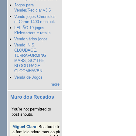
Jogos para
Vender/Reciclar v3.5
Vendo jogos Chronicles
of Crime 1400 e unlock
LEILÃO 19 jogos
Kickstarters e retails
Vendo vários jogos
Vendo INIS,
CLOUDAGE,
TERRAFORMING
MARS, SCYTHE,
BLOOD RAGE,
GLOOMHAVEN
Venda de Jogos
more
Muro dos Recados
You're not permitted to
post shouts.
Miguel Clara
:
Boa tarde tenho jogo Mice and mistics que
a familaia adora mas ao pintarmos as miniaturas