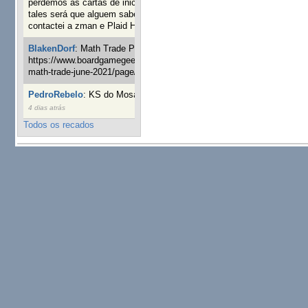
perdemos as cartas de iniciaticva da expanção downood
tales será que alguem sabe onde adquirir as cartas já
contactei a zman e Plaid Hat e nada
19 semanas 6 horas atrás
BlakenDorf
:
Math Trade Portuguesa a decorrer. Aqui:
https://www.boardgamegeek.com/geeklist/286035/portugal-
math-trade-june-2021/page/1
20 semanas 2 dias atrás
PedroRebelo
:
KS do Mosaic em 10 minutos :)
23 semanas
4 dias atrás
Todos os recados