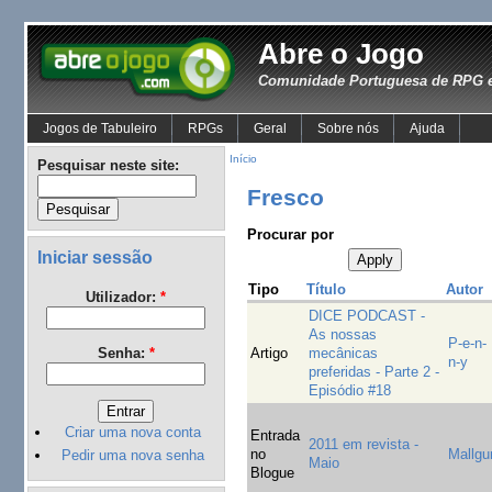
Abre o Jogo
Comunidade Portuguesa de RPG e
Jogos de Tabuleiro
RPGs
Geral
Sobre nós
Ajuda
Início
Pesquisar neste site:
Fresco
Procurar por
Iniciar sessão
Tipo
Título
Autor
Utilizador:
*
DICE PODCAST -
As nossas
P-e-n-
Artigo
mecânicas
Senha:
*
n-y
preferidas - Parte 2 -
Episódio #18
Criar uma nova conta
Entrada
2011 em revista -
no
Mallgu
Pedir uma nova senha
Maio
Blogue