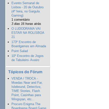
Evento Semanal de
Lisboa - 20 de Outubro
(4ª feira, no Gargula
Gaming)
1 comentário
3 dias 16 horas
atrás
O LUDODRAMA VAI
ESTAR NA ROLISBOA
21
173º Encontro de
Boardgames em Almada
Point Salad
10º Encontro de Jogos
de Tabuleiro- Aveiro
Tópicos do Fórum
VENDA / TROCA -
Moedas Near and Far,
Islebound, Detective,
TIME Stories, Flash
Point, Casinhas para
Wingspan, etc...
Procuro Enigma The
Boardgame Board Game